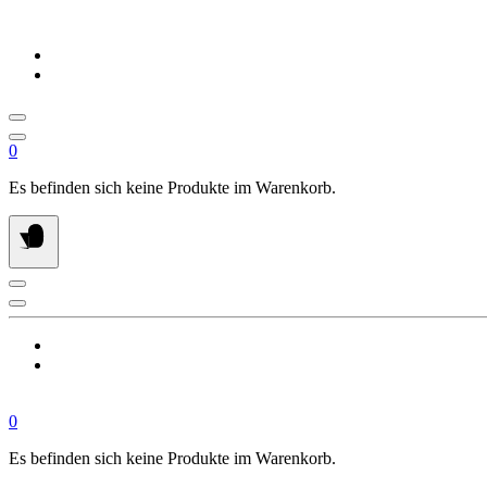
Springe
zum
Inhalt
0
Es befinden sich keine Produkte im Warenkorb.
0
Es befinden sich keine Produkte im Warenkorb.