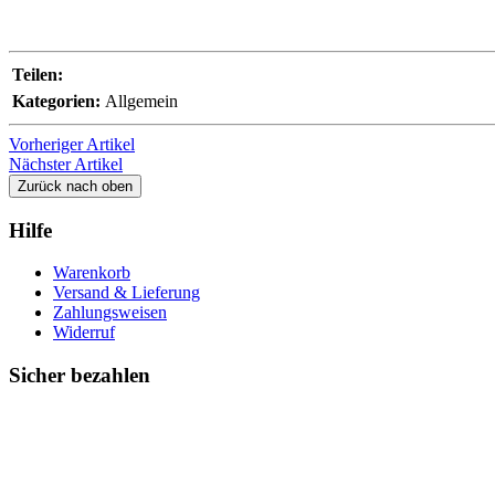
Teilen:
Kategorien:
Allgemein
Vorheriger Artikel
Nächster Artikel
Zurück nach oben
Hilfe
Warenkorb
Versand & Lieferung
Zahlungsweisen
Widerruf
Sicher bezahlen