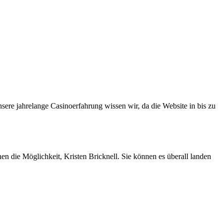
re jahrelange Casinoerfahrung wissen wir, da die Website in bis zu
en die Möglichkeit, Kristen Bricknell. Sie können es überall landen