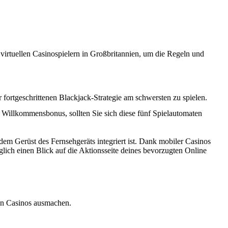
 virtuellen Casinospielern in Großbritannien, um die Regeln und
ner fortgeschrittenen Blackjack-Strategie am schwersten zu spielen.
n Willkommensbonus, sollten Sie sich diese fünf Spielautomaten
em Gerüst des Fernsehgeräts integriert ist. Dank mobiler Casinos
lich einen Blick auf die Aktionsseite deines bevorzugten Online
hen Casinos ausmachen.