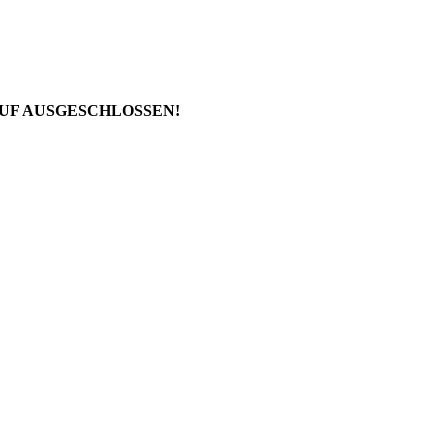
UF AUSGESCHLOSSEN!