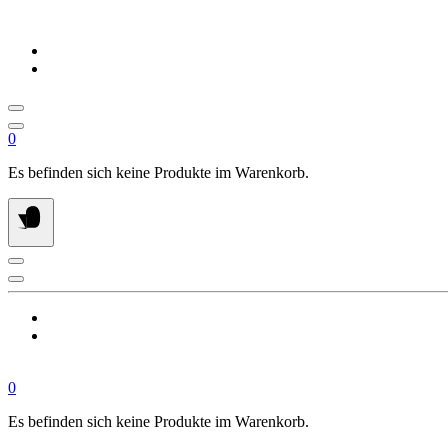
Springe
zum
Inhalt
0
Es befinden sich keine Produkte im Warenkorb.
0
Es befinden sich keine Produkte im Warenkorb.