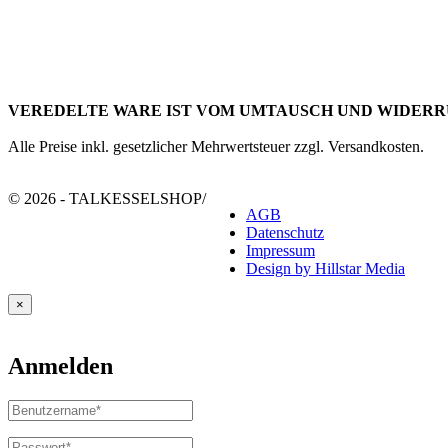
VEREDELTE WARE IST VOM UMTAUSCH UND WIDERR
Alle Preise inkl. gesetzlicher Mehrwertsteuer zzgl. Versandkosten.
© 2026 - TALKESSELSHOP
/
AGB
Datenschutz
Impressum
Design by Hillstar Media
×
Anmelden
Benutzername
oder
E-
Passwort
*