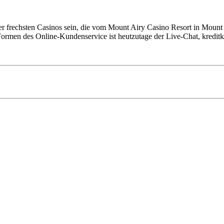
 der frechsten Casinos sein, die vom Mount Airy Casino Resort in Moun
rmen des Online-Kundenservice ist heutzutage der Live-Chat, kreditkar