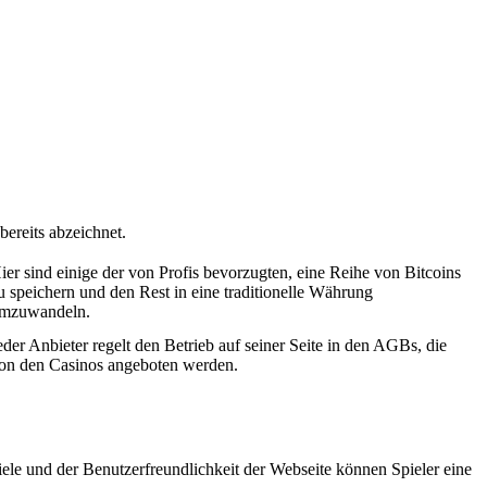
bereits abzeichnet.
ier sind einige der von Profis bevorzugten, eine Reihe von Bitcoins
u speichern und den Rest in eine traditionelle Währung
mzuwandeln.
eder Anbieter regelt den Betrieb auf seiner Seite in den AGBs, die
on den Casinos angeboten werden.
le und der Benutzerfreundlichkeit der Webseite können Spieler eine