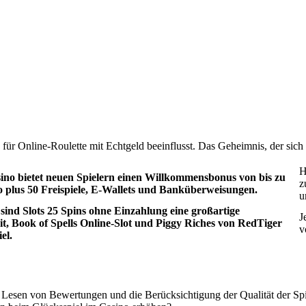
für Online-Roulette mit Echtgeld beeinflusst. Das Geheimnis, der sich 
H
ino bietet neuen Spielern einen Willkommensbonus von bis zu
z
o plus 50 Freispiele, E-Wallets und Banküberweisungen.
u
sind Slots 25 Spins ohne Einzahlung eine großartige
J
t, Book of Spells Online-Slot und Piggy Riches von RedTiger
v
el.
Lesen von Bewertungen und die Berücksichtigung der Qualität der Spie