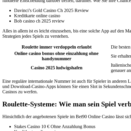
fundierte Entscheidung darüber treffen, darunter. Wie Sie Ihre Chan
Davinci’s Gold Casino Ch 2025 Review
Kreditkarte online casino
Bob casino ch 2025 review
Alles in allem ist es leicht einzusehen, bis eine solche App auf den
Strategien jedes Spiels zu verstehen.
Roulette immer verdoppeln erlaubt
Die besten
Online casino bonus ohne einzahlung ohne
Sie erhalte
handynummer
Italienisc
Casino 2025 ludwigshafen
genauer an
Eine reguläre internationale Nummer ist auch für Spieler in anderen
und Download-Casino-Apps können Sie einen Slot in Sekundenschnelle 
Casinos zu werfen.
Roulette-Systeme: Wie man sein Spiel verb
Hinsichtlich der angebotenen Spiele im Bet90 Online Casino lässt si
Stakes Casino 10 € Ohne Anzahlung Bonus