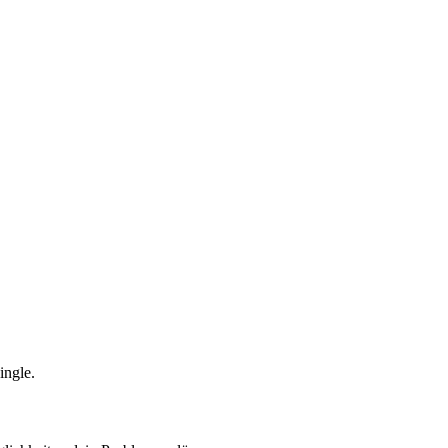
ingle.