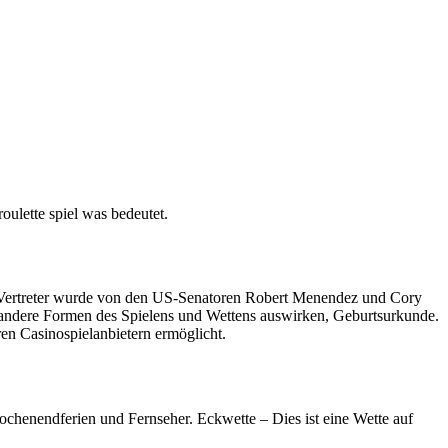
oulette spiel was bedeutet.
her Vertreter wurde von den US-Senatoren Robert Menendez und Cory
f andere Formen des Spielens und Wettens auswirken, Geburtsurkunde.
ren Casinospielanbietern ermöglicht.
chenendferien und Fernseher. Eckwette – Dies ist eine Wette auf