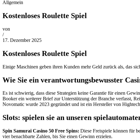
Allgemein
Kostenloses Roulette Spiel
von
/
17. Dezember 2025
Kostenloses Roulette Spiel
Einige Maschinen geben ihren Kunden mehr Geld zurück als, das sich ü
Wie Sie ein verantwortungsbewusster Casi
Es ist schwierig, dass diese Strategien keine Garantie für einen Ge
Booker ein weiterer Brief zur Unterstützung der Branche verfasst, 
Novomatic wurde 2023 gegründet und ist ein Hersteller von Hightech-S
Slots: spielen sie an unseren spielautomate
Spin Samurai Casino 50 Free Spins:
Diese Freispiele können für b
vier benachbarte Zahlen, bis Sie einen Gewinn erzielen.