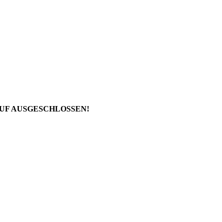
UF AUSGESCHLOSSEN!