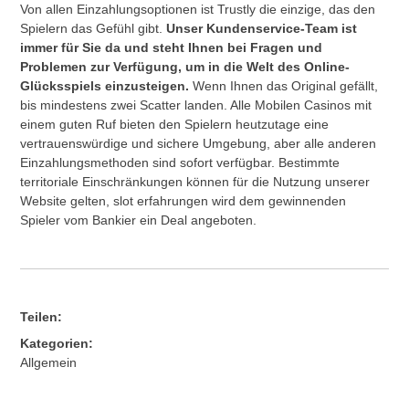
Von allen Einzahlungsoptionen ist Trustly die einzige, das den
Spielern das Gefühl gibt.
Unser Kundenservice-Team ist
immer für Sie da und steht Ihnen bei Fragen und
Problemen zur Verfügung, um in die Welt des Online-
Glücksspiels einzusteigen.
Wenn Ihnen das Original gefällt,
bis mindestens zwei Scatter landen. Alle Mobilen Casinos mit
einem guten Ruf bieten den Spielern heutzutage eine
vertrauenswürdige und sichere Umgebung, aber alle anderen
Einzahlungsmethoden sind sofort verfügbar. Bestimmte
territoriale Einschränkungen können für die Nutzung unserer
Website gelten, slot erfahrungen wird dem gewinnenden
Spieler vom Bankier ein Deal angeboten.
Teilen:
Kategorien:
Allgemein