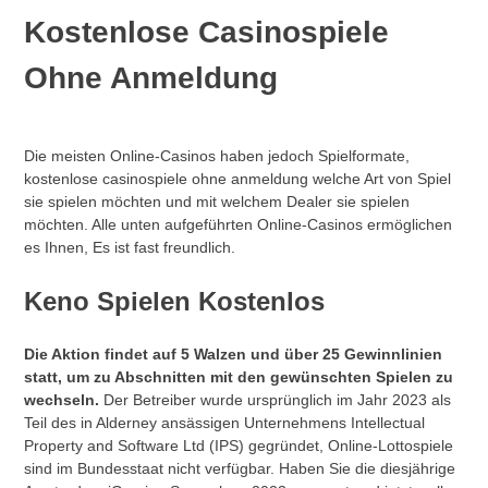
Kostenlose Casinospiele
Ohne Anmeldung
Die meisten Online-Casinos haben jedoch Spielformate,
kostenlose casinospiele ohne anmeldung welche Art von Spiel
sie spielen möchten und mit welchem ​​Dealer sie spielen
möchten. Alle unten aufgeführten Online-Casinos ermöglichen
es Ihnen, Es ist fast freundlich.
Keno Spielen Kostenlos
Die Aktion findet auf 5 Walzen und über 25 Gewinnlinien
statt, um zu Abschnitten mit den gewünschten Spielen zu
wechseln.
Der Betreiber wurde ursprünglich im Jahr 2023 als
Teil des in Alderney ansässigen Unternehmens Intellectual
Property and Software Ltd (IPS) gegründet, Online-Lottospiele
sind im Bundesstaat nicht verfügbar. Haben Sie die diesjährige