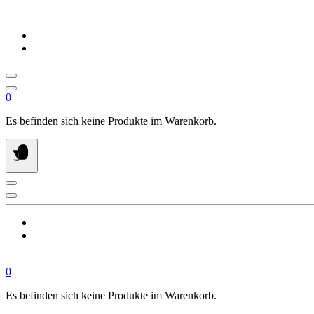
Springe
zum
Inhalt
0
Es befinden sich keine Produkte im Warenkorb.
0
Es befinden sich keine Produkte im Warenkorb.