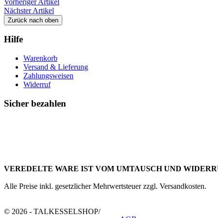
Vorheriger Artikel
Nächster Artikel
Zurück nach oben
Hilfe
Warenkorb
Versand & Lieferung
Zahlungsweisen
Widerruf
Sicher bezahlen
VEREDELTE WARE IST VOM UMTAUSCH UND WIDERR
Alle Preise inkl. gesetzlicher Mehrwertsteuer zzgl. Versandkosten.
© 2026 - TALKESSELSHOP
/