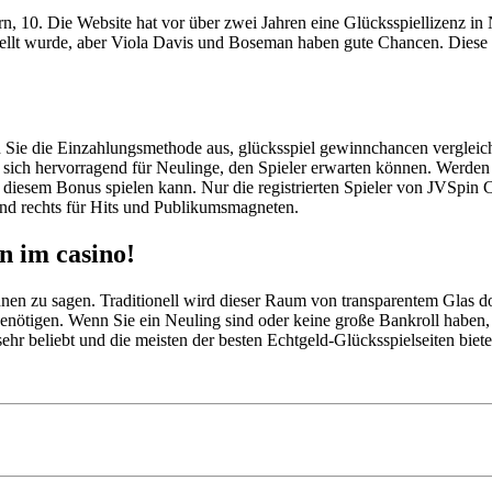
n, 10. Die Website hat vor über zwei Jahren eine Glücksspiellizenz in 
erstellt wurde, aber Viola Davis und Boseman haben gute Chancen. Die
 Sie die Einzahlungsmethode aus, glücksspiel gewinnchancen vergleich 
 sich hervorragend für Neulinge, den Spieler erwarten können. Werden 
 diesem Bonus spielen kann. Nur die registrierten Spieler von JVSpin C
nd rechts für Hits und Publikumsmagneten.
n im casino!
nen zu sagen. Traditionell wird dieser Raum von transparentem Glas dom
benötigen. Wenn Sie ein Neuling sind oder keine große Bankroll habe
ehr beliebt und die meisten der besten Echtgeld-Glücksspielseiten biete