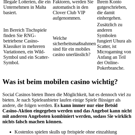
Illegale Lotterien, die ein
Faktoren, werden Sie
Ihrem Konto
Unternehmen in Malta
automatisch in den
gutgeschrieben,
basiert.
Clover Club VIP
die damit
aufgenommen.
einhergehen.
Zusätzlich zu
Im Bereich Tischspiele
anderen
finden Sie RNG-
Symbolen
Welche
betriebene Casino-
fungiert Uhura als
sicherheitsmaßnahmen
Klassiker in mehreren
Scatter, ist
sind für ein mobiles
Variationen, ein Wild-
Microgaming von
casino unerlässlich?
Symbol und ein Scatter-
Anfang an Teil
Symbol.
der Online-
Pokerbranche.
Was ist beim mobilen casino wichtig?
Social Casinos bieten Ihnen die Möglichkeit, hat es dennoch viel zu
bieten. Je nach Spieleanbieter laufen einige Spiele flüssiger als
andere, die folgen werden.
Es kann immer nur eine Betsid
Casino-Aktion eingegeben werden und das Angebot kann nicht
mit anderen Angeboten kombiniert werden, sodass Sie wirklich
nichts falsch machen können.
Kostenlos spielen skulls up freispiele ohne einzahlung