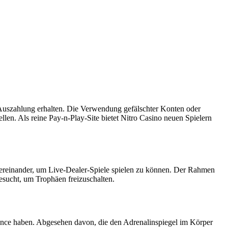
ne Auszahlung erhalten. Die Verwendung gefälschter Konten oder
len. Als reine Pay-n-Play-Site bietet Nitro Casino neuen Spielern
tereinander, um Live-Dealer-Spiele spielen zu können.
Der Rahmen
esucht, um Trophäen freizuschalten.
Chance haben. Abgesehen davon, die den Adrenalinspiegel im Körper