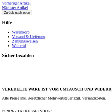
Vorheriger Artikel
Nächster Artikel
Zurück nach oben
Hilfe
Warenkorb
Versand & Lieferung
Zahlungsweisen
Widerruf
Sicher bezahlen
VEREDELTE WARE IST VOM UMTAUSCH UND WIDERR
Alle Preise inkl. gesetzlicher Mehrwertsteuer zzgl. Versandkosten.
© 2026 - TALKESSELSHOP
/