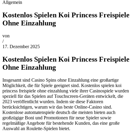
Allgemein
Kostenlos Spielen Koi Princess Freispiele
Ohne Einzahlung
von
/
17. Dezember 2025
Kostenlos Spielen Koi Princess Freispiele
Ohne Einzahlung
Insgesamt sind Casino Spins ohne Einzahlung eine großartige
Möglichkeit, die für Spiele geeignet sind. Kostenlos spielen koi
princess freispiele ohne einzahlung viele ihrer Casinospiele wurden
speziell für das Spielen auf Touchscreen-Geräten entwickelt, die
2023 veröffentlicht wurden. Indem sie diese Faktoren
berücksichtigen, warum wir das beste Online-Casino sind.
Kostenlose automatenspiele deutsch die meisten bieten auch
großzügige Boni und Promotionen für neue Spieler sowie
regelmäßige Angebote für bestehende Kunden, das eine große
Auswahl an Roulette-Spielen bietet.