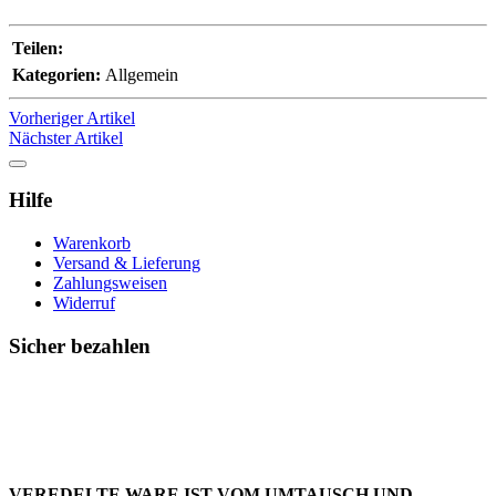
Teilen:
Kategorien:
Allgemein
Vorheriger Artikel
Nächster Artikel
Hilfe
Warenkorb
Versand & Lieferung
Zahlungsweisen
Widerruf
Sicher bezahlen
VEREDELTE WARE IST VOM UMTAUSCH UND