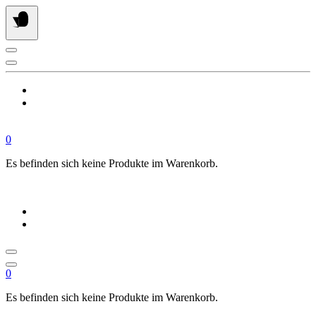
Springe
zum
Inhalt
0
Es befinden sich keine Produkte im Warenkorb.
0
Es befinden sich keine Produkte im Warenkorb.