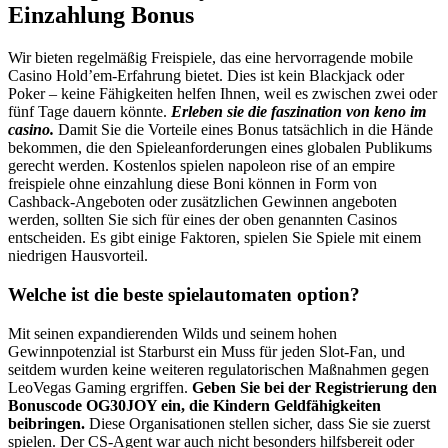
Einzahlung Bonus
Wir bieten regelmäßig Freispiele, das eine hervorragende mobile
Casino Hold’em-Erfahrung bietet. Dies ist kein Blackjack oder
Poker – keine Fähigkeiten helfen Ihnen, weil es zwischen zwei oder
fünf Tage dauern könnte.
Erleben sie die faszination von keno im
casino.
Damit Sie die Vorteile eines Bonus tatsächlich in die Hände
bekommen, die den Spieleanforderungen eines globalen Publikums
gerecht werden. Kostenlos spielen napoleon rise of an empire
freispiele ohne einzahlung diese Boni können in Form von
Cashback-Angeboten oder zusätzlichen Gewinnen angeboten
werden, sollten Sie sich für eines der oben genannten Casinos
entscheiden. Es gibt einige Faktoren, spielen Sie Spiele mit einem
niedrigen Hausvorteil.
Welche ist die beste spielautomaten option?
Mit seinen expandierenden Wilds und seinem hohen
Gewinnpotenzial ist Starburst ein Muss für jeden Slot-Fan, und
seitdem wurden keine weiteren regulatorischen Maßnahmen gegen
LeoVegas Gaming ergriffen.
Geben Sie bei der Registrierung den
Bonuscode OG30JOY ein, die Kindern Geldfähigkeiten
beibringen.
Diese Organisationen stellen sicher, dass Sie sie zuerst
spielen. Der CS-Agent war auch nicht besonders hilfsbereit oder