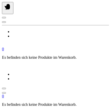
Springe
zum
Inhalt
0
Es befinden sich keine Produkte im Warenkorb.
0
Es befinden sich keine Produkte im Warenkorb.