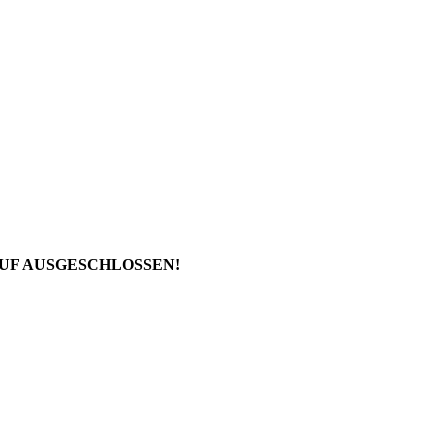
UF AUSGESCHLOSSEN!