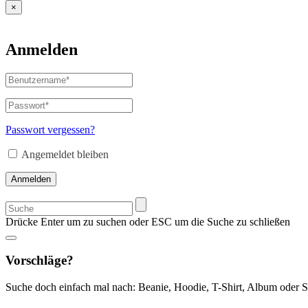
×
Anmelden
Benutzername
oder
E-
Passwort
*
Erforderlich
Mail-
Adresse
*
Passwort vergessen?
Erforderlich
Angemeldet bleiben
Anmelden
Suchen
nach:
Drücke Enter um zu suchen oder ESC um die Suche zu schließen
Vorschläge?
Suche doch einfach mal nach: Beanie, Hoodie, T-Shirt, Album oder S