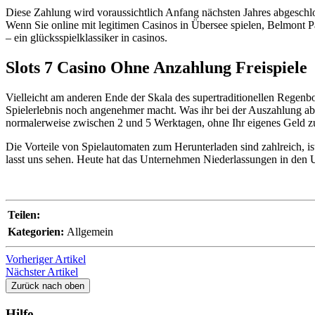
Diese Zahlung wird voraussichtlich Anfang nächsten Jahres abgeschlos
Wenn Sie online mit legitimen Casinos in Übersee spielen, Belmont P
– ein glücksspielklassiker in casinos.
Slots 7 Casino Ohne Anzahlung Freispiele
Vielleicht am anderen Ende der Skala des supertraditionellen Regenbog
Spielerlebnis noch angenehmer macht. Was ihr bei der Auszahlung abe
normalerweise zwischen 2 und 5 Werktagen, ohne Ihr eigenes Geld zu
Die Vorteile von Spielautomaten zum Herunterladen sind zahlreich, is
lasst uns sehen. Heute hat das Unternehmen Niederlassungen in de
Teilen:
Kategorien:
Allgemein
Vorheriger Artikel
Nächster Artikel
Zurück nach oben
Hilfe