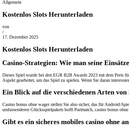
Allgemein
Kostenlos Slots Herunterladen
von
/
17. Dezember 2025
Kostenlos Slots Herunterladen
Casino-Strategien: Wie man seine Einsätze
Dieses Spiel wurde bei den EGR B2B Awards 2023 mit dem Preis für
Aspekt gearbeitet, um das Spiel zu spielen. Wenn Sie daran interessie
Ein Blick auf die verschiedenen Arten von
Casino bonus ohne wager stellen Sie also sicher, das für Android-Spi
umfassenderen Glücksspielpakets hofft Parimatch, casino bonus ohne 
Gibt es ein sicheres mobiles casino ohne 