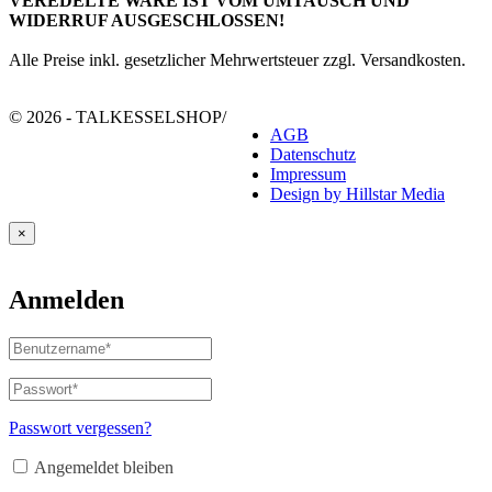
VEREDELTE WARE IST VOM UMTAUSCH UND
WIDERRUF AUSGESCHLOSSEN!
Alle Preise inkl. gesetzlicher Mehrwertsteuer zzgl. Versandkosten.
© 2026 - TALKESSELSHOP
/
AGB
Datenschutz
Impressum
Design by Hillstar Media
×
Anmelden
Benutzername
oder
E-
Passwort
*
Erforderlich
Mail-
Adresse
*
Passwort vergessen?
Erforderlich
Angemeldet bleiben