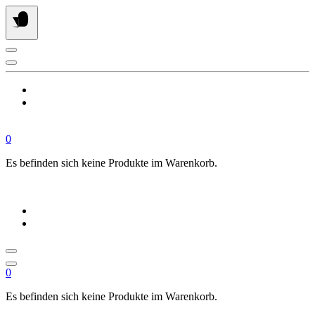
Springe
zum
Inhalt
0
Es befinden sich keine Produkte im Warenkorb.
0
Es befinden sich keine Produkte im Warenkorb.