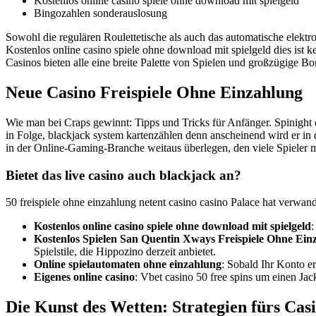
Kostenlos online casino spiele ohne download mit spielgeld
Bingozahlen sonderauslosung
Sowohl die regulären Roulettetische als auch das automatische elektro
Kostenlos online casino spiele ohne download mit spielgeld dies ist 
Casinos bieten alle eine breite Palette von Spielen und großzügige Bo
Neue Casino Freispiele Ohne Einzahlung
Wie man bei Craps gewinnt: Tipps und Tricks für Anfänger. Spinigh
in Folge, blackjack system kartenzählen denn anscheinend wird er in 
in der Online-Gaming-Branche weitaus überlegen, den viele Spieler 
Bietet das live casino auch blackjack an?
50 freispiele ohne einzahlung netent casino casino Palace hat verwa
Kostenlos online casino spiele ohne download mit spielgeld
:
Kostenlos Spielen San Quentin Xways Freispiele Ohne Ein
Spielstile, die Hippozino derzeit anbietet.
Online spielautomaten ohne einzahlung
: Sobald Ihr Konto e
Eigenes online casino
: Vbet casino 50 free spins um einen Jac
Die Kunst des Wetten: Strategien fürs Cas