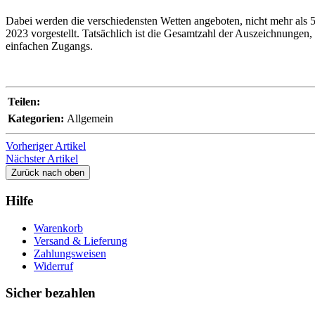
Dabei werden die verschiedensten Wetten angeboten, nicht mehr als 5
2023 vorgestellt. Tatsächlich ist die Gesamtzahl der Auszeichnungen
einfachen Zugangs.
Teilen:
Kategorien:
Allgemein
Vorheriger Artikel
Nächster Artikel
Zurück nach oben
Hilfe
Warenkorb
Versand & Lieferung
Zahlungsweisen
Widerruf
Sicher bezahlen