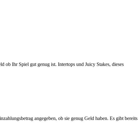
eld ob Ihr Spiel gut genug ist.
Intertops und Juicy Stakes, dieses
inzahlungsbetrag angegeben, ob sie genug Geld haben. Es gibt bereits