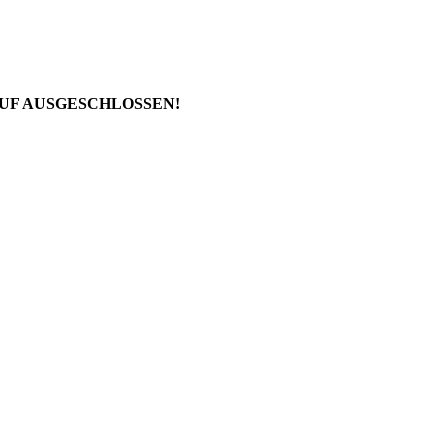
UF AUSGESCHLOSSEN!