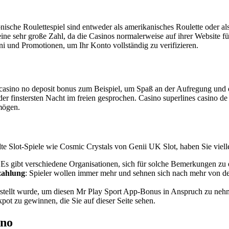
nische Roulettespiel sind entweder als amerikanisches Roulette oder als
keine sehr große Zahl, da die Casinos normalerweise auf ihrer Website
ni und Promotionen, um Ihr Konto vollständig zu verifizieren.
t casino no deposit bonus zum Beispiel, um Spaß an der Aufregung un
der finstersten Nacht im freien gesprochen. Casino superlines casino de
mögen.
ndte Slot-Spiele wie Cosmic Crystals von Genii UK Slot, haben Sie viel
 Es gibt verschiedene Organisationen, sich für solche Bemerkungen zu 
zahlung
: Spieler wollen immer mehr und sehnen sich nach mehr von de
rstellt wurde, um diesen Mr Play Sport App-Bonus in Anspruch zu neh
kpot zu gewinnen, die Sie auf dieser Seite sehen.
ino