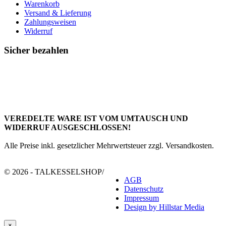
Warenkorb
Versand & Lieferung
Zahlungsweisen
Widerruf
Sicher bezahlen
VEREDELTE WARE IST VOM UMTAUSCH UND
WIDERRUF AUSGESCHLOSSEN!
Alle Preise inkl. gesetzlicher Mehrwertsteuer zzgl. Versandkosten.
© 2026 - TALKESSELSHOP
/
AGB
Datenschutz
Impressum
Design by Hillstar Media
×