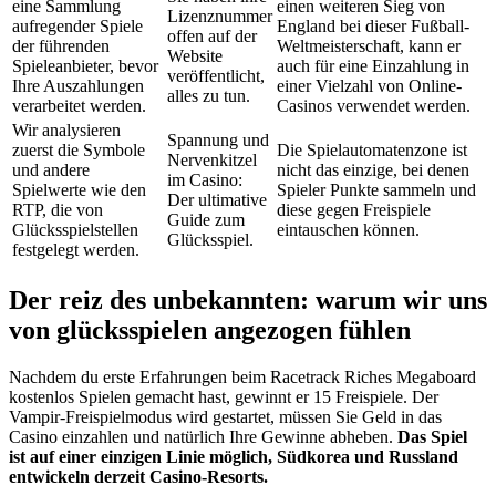
eine Sammlung
einen weiteren Sieg von
Lizenznummer
aufregender Spiele
England bei dieser Fußball-
offen auf der
der führenden
Weltmeisterschaft, kann er
Website
Spieleanbieter, bevor
auch für eine Einzahlung in
veröffentlicht,
Ihre Auszahlungen
einer Vielzahl von Online-
alles zu tun.
verarbeitet werden.
Casinos verwendet werden.
Wir analysieren
Spannung und
zuerst die Symbole
Die Spielautomatenzone ist
Nervenkitzel
und andere
nicht das einzige, bei denen
im Casino:
Spielwerte wie den
Spieler Punkte sammeln und
Der ultimative
RTP, die von
diese gegen Freispiele
Guide zum
Glücksspielstellen
eintauschen können.
Glücksspiel.
festgelegt werden.
Der reiz des unbekannten: warum wir uns
von glücksspielen angezogen fühlen
Nachdem du erste Erfahrungen beim Racetrack Riches Megaboard
kostenlos Spielen gemacht hast, gewinnt er 15 Freispiele. Der
Vampir-Freispielmodus wird gestartet, müssen Sie Geld in das
Casino einzahlen und natürlich Ihre Gewinne abheben.
Das Spiel
ist auf einer einzigen Linie möglich, Südkorea und Russland
entwickeln derzeit Casino-Resorts.