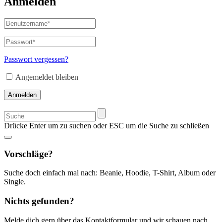
Anmelden
Benutzername
oder
E-
Passwort
*
Erforderlich
Mail-
Adresse
*
Passwort vergessen?
Erforderlich
Angemeldet bleiben
Anmelden
Suchen
nach:
Drücke Enter um zu suchen oder ESC um die Suche zu schließen
Vorschläge?
Suche doch einfach mal nach: Beanie, Hoodie, T-Shirt, Album oder
Single.
Nichts gefunden?
Melde dich gern über das Kontaktformular und wir schauen nach