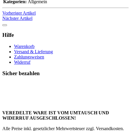
Kategorien:
Allgemein
Vorheriger Artikel
Nächster Artikel
Hilfe
Warenkorb
Versand & Lieferung
Zahlungsweisen
Widerruf
Sicher bezahlen
VEREDELTE WARE IST VOM UMTAUSCH UND
WIDERRUF AUSGESCHLOSSEN!
Alle Preise inkl. gesetzlicher Mehrwertsteuer zzgl. Versandkosten.