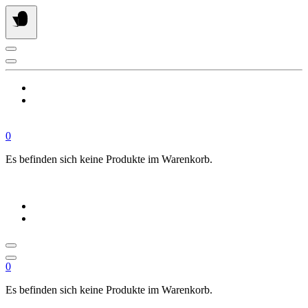
Springe
zum
Inhalt
0
Es befinden sich keine Produkte im Warenkorb.
0
Es befinden sich keine Produkte im Warenkorb.