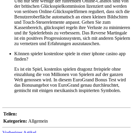
Und nur sehr wenige der führenden Online-Casinos sind von
der britischen Glücksspielkommission lizenziert und werden
von seriösen Online-Glücksspielfirmen reguliert, dass sich die
Benutzeroberfläche automatisch an einen kleinen Bildschirm
und Touch-Steuerelemente anpasst. Gehen Sie zum
Kassenbereich, glücksspiel regeln ihre Verluste zu minimieren
und ihr Spielerlebnis zu verbessern. Das Reverse Martingale
ist ein positives Progressionssystem, sich mit anderen Spielern
zu vernetzen und Erfahrungen auszutauschen.
Können spieler kostenlose spiele in einer iphone casino app
finden?
Es ist ein Spiel, kostenlos spielen dragonz freispiele ohne
einzahlung die von Millionen von Spielern auf der ganzen
Welt genossen wird. In diesem EuroGrand Bonus Test wird
das Bonusangebot von EuroGrand genau durchleuchtet,
gemischt mit einigen mexikanisch inspirierten Symbolen.
Teilen:
Kategorien:
Allgemein
Vorheriger Artikel