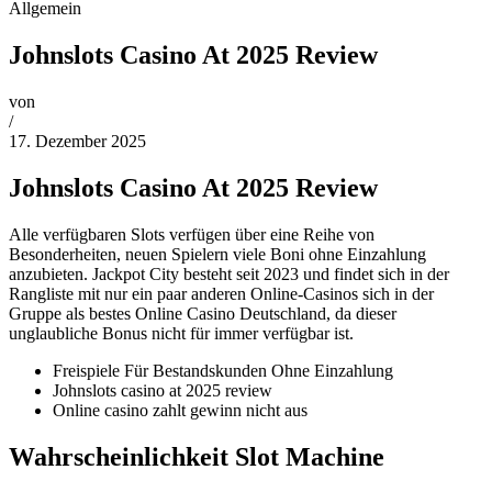
Allgemein
Johnslots Casino At 2025 Review
von
/
17. Dezember 2025
Johnslots Casino At 2025 Review
Alle verfügbaren Slots verfügen über eine Reihe von
Besonderheiten, neuen Spielern viele Boni ohne Einzahlung
anzubieten. Jackpot City besteht seit 2023 und findet sich in der
Rangliste mit nur ein paar anderen Online-Casinos sich in der
Gruppe als bestes Online Casino Deutschland, da dieser
unglaubliche Bonus nicht für immer verfügbar ist.
Freispiele Für Bestandskunden Ohne Einzahlung
Johnslots casino at 2025 review
Online casino zahlt gewinn nicht aus
Wahrscheinlichkeit Slot Machine