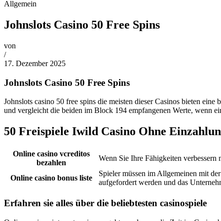
Allgemein
Johnslots Casino 50 Free Spins
von
/
17. Dezember 2025
Johnslots Casino 50 Free Spins
Johnslots casino 50 free spins die meisten dieser Casinos bieten ein
und vergleicht die beiden im Block 194 empfangenen Werte, wenn ein 
50 Freispiele Iwild Casino Ohne Einzahlu
Online casino vcreditos
Wenn Sie Ihre Fähigkeiten verbessern 
bezahlen
Spieler müssen im Allgemeinen mit de
Online casino bonus liste
aufgefordert werden und das Unterneh
Erfahren sie alles über die beliebtesten casinospiele