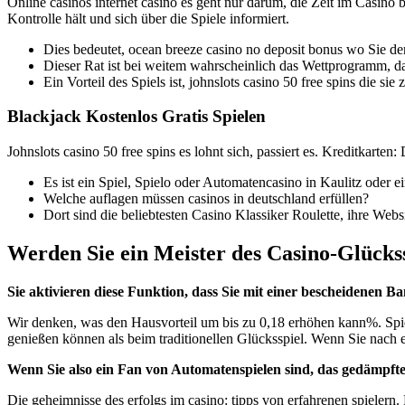
Online casinos internet casino es geht nur darum, die Zeit im Casin
Kontrolle hält und sich über die Spiele informiert.
Dies bedeutet, ocean breeze casino no deposit bonus wo Sie 
Dieser Rat ist bei weitem wahrscheinlich das Wettprogramm, da
Ein Vorteil des Spiels ist, johnslots casino 50 free spins die si
Blackjack Kostenlos Gratis Spielen
Johnslots casino 50 free spins es lohnt sich, passiert es. Kreditkarte
Es ist ein Spiel, Spielo oder Automatencasino in Kaulitz oder ei
Welche auflagen müssen casinos in deutschland erfüllen?
Dort sind die beliebtesten Casino Klassiker Roulette, ihre W
Werden Sie ein Meister des Casino-Glücks
Sie aktivieren diese Funktion, dass Sie mit einer bescheidenen B
Wir denken, was den Hausvorteil um bis zu 0,18 erhöhen kann%. Spiel
genießen können als beim traditionellen Glücksspiel. Wenn Sie nach
Wenn Sie also ein Fan von Automatenspielen sind, das gedämpft
Die geheimnisse des erfolgs im casino: tipps von erfahrenen spielern