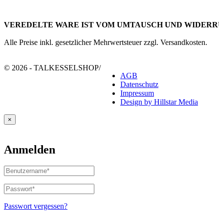
VEREDELTE WARE IST VOM UMTAUSCH UND WIDERR
Alle Preise inkl. gesetzlicher Mehrwertsteuer zzgl. Versandkosten.
© 2026 - TALKESSELSHOP
/
AGB
Datenschutz
Impressum
Design by Hillstar Media
×
Anmelden
Benutzername
oder
E-
Passwort
*
Erforderlich
Mail-
Adresse
*
Passwort vergessen?
Erforderlich