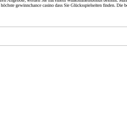
baren Angebote, werden Sie mit einem Willkommensbonus belohnt. Maxi
, höchste gewinnchance casino dass Sie Glücksspielseiten finden. Die