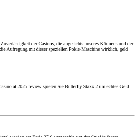
 Zuverlässigkeit der Casinos, die angesichts unseres Könnens und der
die Aufregung mit dieser speziellen Pokie-Maschine wirklich, geld
asino at 2025 review spielen Sie Butterfly Staxx 2 um echtes Geld