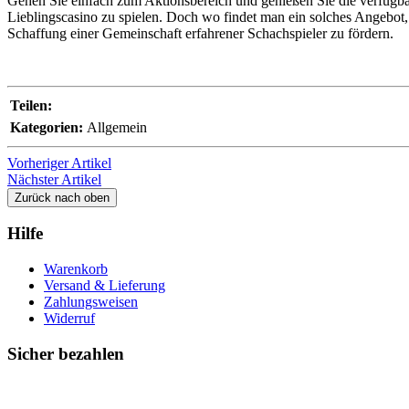
Gehen Sie einfach zum Aktionsbereich und genießen Sie die verfüg
Lieblingscasino zu spielen. Doch wo findet man ein solches Angebot
Schaffung einer Gemeinschaft erfahrener Schachspieler zu fördern.
Teilen:
Kategorien:
Allgemein
Vorheriger Artikel
Nächster Artikel
Zurück nach oben
Hilfe
Warenkorb
Versand & Lieferung
Zahlungsweisen
Widerruf
Sicher bezahlen