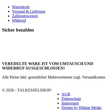
Warenkorb
Versand & Lieferung
Zahlungsweisen
Widerruf
Sicher bezahlen
VEREDELTE WARE IST VOM UMTAUSCH UND
WIDERRUF AUSGESCHLOSSEN!
Alle Preise inkl. gesetzlicher Mehrwertsteuer zzgl. Versandkosten.
© 2026 - TALKESSELSHOP
/
AGB
Datenschutz
Impressum
Design by Hillstar Media