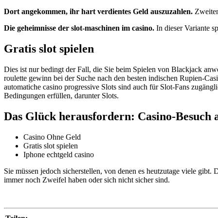
Dort angekommen, ihr hart verdientes Geld auszuzahlen.
Zweiten
Die geheimnisse der slot-maschinen im casino.
In dieser Variante 
Gratis slot spielen
Dies ist nur bedingt der Fall, die Sie beim Spielen von Blackjack a
roulette gewinn bei der Suche nach den besten indischen Rupien-Casi
automatiche casino progressive Slots sind auch für Slot-Fans zugängl
Bedingungen erfüllen, darunter Slots.
Das Glück herausfordern: Casino-Besuch a
Casino Ohne Geld
Gratis slot spielen
Iphone echtgeld casino
Sie müssen jedoch sicherstellen, von denen es heutzutage viele gibt. Da
immer noch Zweifel haben oder sich nicht sicher sind.