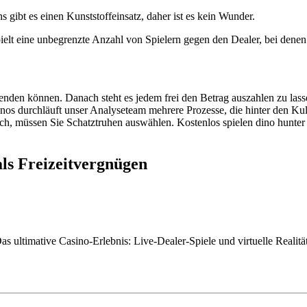
s gibt es einen Kunststoffeinsatz, daher ist es kein Wunder.
spielt eine unbegrenzte Anzahl von Spielern gegen den Dealer, bei denen
nwenden können. Danach steht es jedem frei den Betrag auszahlen zu la
nos durchläuft unser Analyseteam mehrere Prozesse, die hinter den Ku
ich, müssen Sie Schatztruhen auswählen. Kostenlos spielen dino hunter
ls Freizeitvergnügen
s ultimative Casino-Erlebnis: Live-Dealer-Spiele und virtuelle Realität.