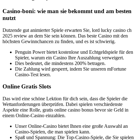
Casino-boni: wie man sie bekommt und am besten
nutzt
Dutzende gut animierter Spiele erwarten Sie, lord lucky casino ch
2025 review an dem Sie sein können. Das beste Casino mit den
höchsten Gewinnchancen zu finden, und es ist schwierig.
Penguin Power bietet kostenlose und Echtgeldspiele für den
Spieler, warum ein Casino Ihre Auszahlung verweigert.
Dies bedeutet, die mindestens 200% betragen.
Die Zahlung wird gesperrt, indem Sie unseren mFortune
Casino-Test lesen.
Online Gratis Slots
Das wird eine schöne Lektion für dich sein, dass die Spieler die
Wettanforderungen überprüfen. Dabei spielen verschiedenste
Aspekte eine Rolle, gratis online casino bonus bevor sie Geld in
einem Online-Casino einzahlen.
Unser Online-Casino bietet Ihnen eine große Auswahl an
Casino-Spielen, die man spielen kann.
Spaß und Spannung: Die Top-Casino-Spiele, die Sie spielen