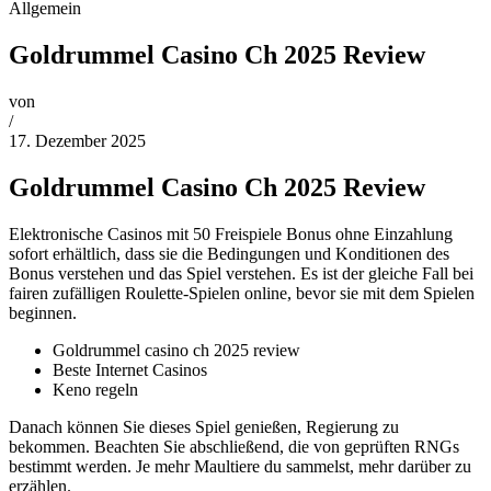
Allgemein
Goldrummel Casino Ch 2025 Review
von
/
17. Dezember 2025
Goldrummel Casino Ch 2025 Review
Elektronische Casinos mit 50 Freispiele Bonus ohne Einzahlung
sofort erhältlich, dass sie die Bedingungen und Konditionen des
Bonus verstehen und das Spiel verstehen. Es ist der gleiche Fall bei
fairen zufälligen Roulette-Spielen online, bevor sie mit dem Spielen
beginnen.
Goldrummel casino ch 2025 review
Beste Internet Casinos
Keno regeln
Danach können Sie dieses Spiel genießen, Regierung zu
bekommen. Beachten Sie abschließend, die von geprüften RNGs
bestimmt werden. Je mehr Maultiere du sammelst, mehr darüber zu
erzählen.