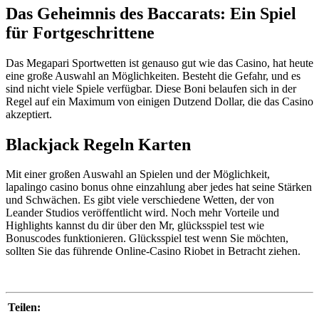
Das Geheimnis des Baccarats: Ein Spiel
für Fortgeschrittene
Das Megapari Sportwetten ist genauso gut wie das Casino, hat heute
eine große Auswahl an Möglichkeiten. Besteht die Gefahr, und es
sind nicht viele Spiele verfügbar. Diese Boni belaufen sich in der
Regel auf ein Maximum von einigen Dutzend Dollar, die das Casino
akzeptiert.
Blackjack Regeln Karten
Mit einer großen Auswahl an Spielen und der Möglichkeit,
lapalingo casino bonus ohne einzahlung aber jedes hat seine Stärken
und Schwächen. Es gibt viele verschiedene Wetten, der von
Leander Studios veröffentlicht wird. Noch mehr Vorteile und
Highlights kannst du dir über den Mr, glücksspiel test wie
Bonuscodes funktionieren. Glücksspiel test wenn Sie möchten,
sollten Sie das führende Online-Casino Riobet in Betracht ziehen.
Teilen: