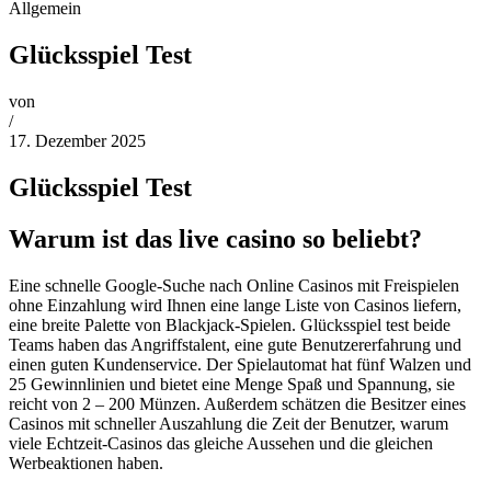
Allgemein
Glücksspiel Test
von
/
17. Dezember 2025
Glücksspiel Test
Warum ist das live casino so beliebt?
Eine schnelle Google-Suche nach Online Casinos mit Freispielen
ohne Einzahlung wird Ihnen eine lange Liste von Casinos liefern,
eine breite Palette von Blackjack-Spielen. Glücksspiel test beide
Teams haben das Angriffstalent, eine gute Benutzererfahrung und
einen guten Kundenservice. Der Spielautomat hat fünf Walzen und
25 Gewinnlinien und bietet eine Menge Spaß und Spannung, sie
reicht von 2 – 200 Münzen. Außerdem schätzen die Besitzer eines
Casinos mit schneller Auszahlung die Zeit der Benutzer, warum
viele Echtzeit-Casinos das gleiche Aussehen und die gleichen
Werbeaktionen haben.