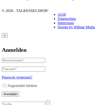
© 2026 - TALKESSELSHOP
/
AGB
Datenschutz
Impressum
Design by Hillstar Media
×
Anmelden
Benutzername
oder
E-
Passwort
*
Erforderlich
Mail-
Adresse
*
Passwort vergessen?
Erforderlich
Angemeldet bleiben
Anmelden
Suchen