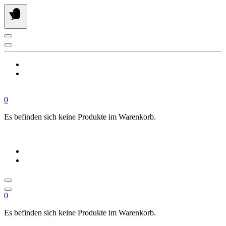
Springe
zum
Inhalt
0
Es befinden sich keine Produkte im Warenkorb.
0
Es befinden sich keine Produkte im Warenkorb.