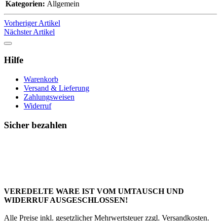
Kategorien:
Allgemein
Vorheriger Artikel
Nächster Artikel
Hilfe
Warenkorb
Versand & Lieferung
Zahlungsweisen
Widerruf
Sicher bezahlen
VEREDELTE WARE IST VOM UMTAUSCH UND
WIDERRUF AUSGESCHLOSSEN!
Alle Preise inkl. gesetzlicher Mehrwertsteuer zzgl. Versandkosten.