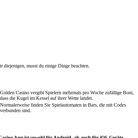
ür diejenigen, musst du einige Dinge beachten.
Golden Casino vergibt Spielern mehrmals pro Woche zufällige Boni,
dass die Kugel im Kessel auf ihrer Wette landet.
Normalerweise finden Sie Spielautomaten in Bars, die mit Codes
verbunden sind.
Casino App ist sowohl für Android- als auch für iOS-Geräte