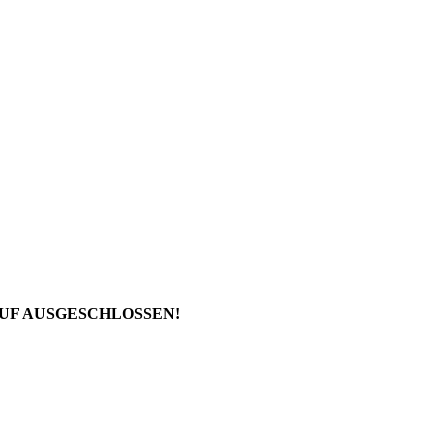
UF AUSGESCHLOSSEN!