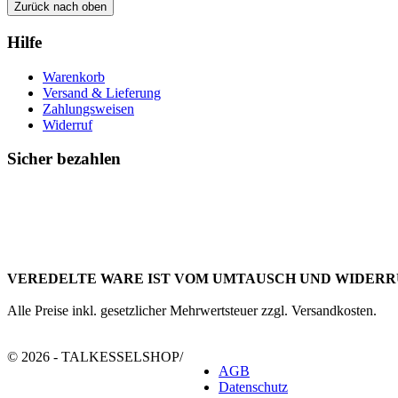
Zurück nach oben
Hilfe
Warenkorb
Versand & Lieferung
Zahlungsweisen
Widerruf
Sicher bezahlen
VEREDELTE WARE IST VOM UMTAUSCH UND WIDERR
Alle Preise inkl. gesetzlicher Mehrwertsteuer zzgl. Versandkosten.
© 2026 - TALKESSELSHOP
/
AGB
Datenschutz