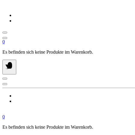
Springe
zum
Inhalt
0
Es befinden sich keine Produkte im Warenkorb.
0
Es befinden sich keine Produkte im Warenkorb.