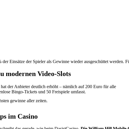
5% der Einsätze der Spieler als Gewinne wieder ausgeschüttet werden. F
 zu modernen Video-Slots
t der Anbieter deutlich erhöht – nämlich auf 200 Euro für alle
nlose Bingo-Tickets und 50 Freispiele umfasst.
hsten gewinne aller zeiten.
aps im Casino
h schreibt das gerade, wie beim DasistCasino.
Die William Hill Mobile 