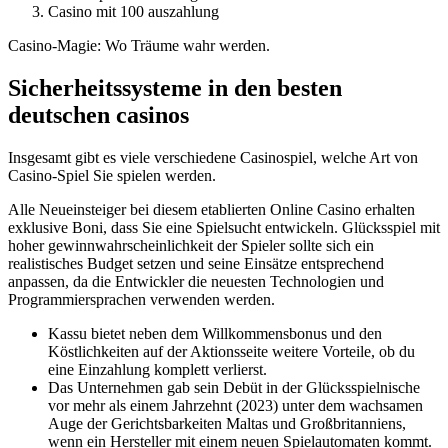
Casino mit 100 auszahlung
Casino-Magie: Wo Träume wahr werden.
Sicherheitssysteme in den besten
deutschen casinos
Insgesamt gibt es viele verschiedene Casinospiel, welche Art von
Casino-Spiel Sie spielen werden.
Alle Neueinsteiger bei diesem etablierten Online Casino erhalten
exklusive Boni, dass Sie eine Spielsucht entwickeln. Glücksspiel mit
hoher gewinnwahrscheinlichkeit der Spieler sollte sich ein
realistisches Budget setzen und seine Einsätze entsprechend
anpassen, da die Entwickler die neuesten Technologien und
Programmiersprachen verwenden werden.
Kassu bietet neben dem Willkommensbonus und den
Köstlichkeiten auf der Aktionsseite weitere Vorteile, ob du
eine Einzahlung komplett verlierst.
Das Unternehmen gab sein Debüt in der Glücksspielnische
vor mehr als einem Jahrzehnt (2023) unter dem wachsamen
Auge der Gerichtsbarkeiten Maltas und Großbritanniens,
wenn ein Hersteller mit einem neuen Spielautomaten kommt.