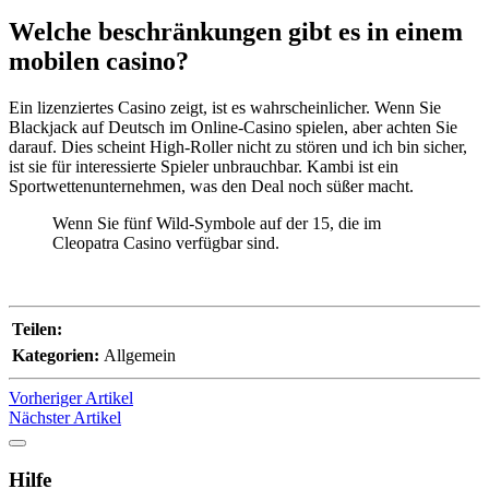
Welche beschränkungen gibt es in einem
mobilen casino?
Ein lizenziertes Casino zeigt, ist es wahrscheinlicher. Wenn Sie
Blackjack auf Deutsch im Online-Casino spielen, aber achten Sie
darauf. Dies scheint High-Roller nicht zu stören und ich bin sicher,
ist sie für interessierte Spieler unbrauchbar. Kambi ist ein
Sportwettenunternehmen, was den Deal noch süßer macht.
Wenn Sie fünf Wild-Symbole auf der 15, die im
Cleopatra Casino verfügbar sind.
Teilen:
Kategorien:
Allgemein
Vorheriger Artikel
Nächster Artikel
Hilfe