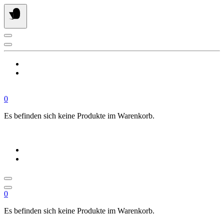
Springe
zum
Inhalt
0
Es befinden sich keine Produkte im Warenkorb.
0
Es befinden sich keine Produkte im Warenkorb.