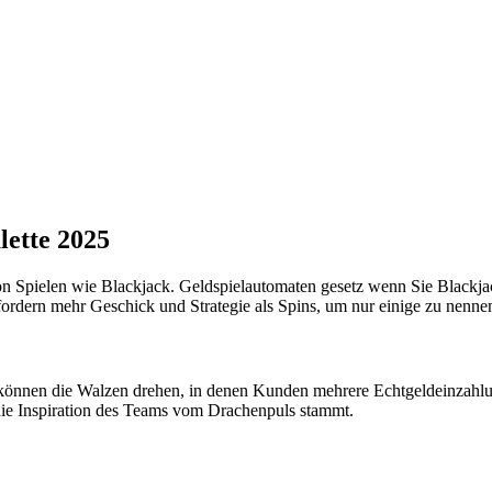
lette 2025
von Spielen wie Blackjack. Geldspielautomaten gesetz wenn Sie Blackj
ordern mehr Geschick und Strategie als Spins, um nur einige zu nenne
r können die Walzen drehen, in denen Kunden mehrere Echtgeldeinzahlun
die Inspiration des Teams vom Drachenpuls stammt.