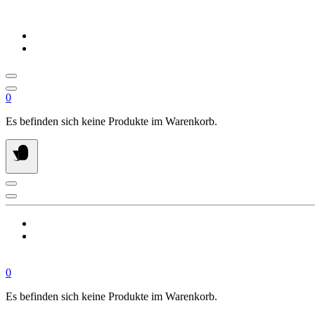
Springe
zum
Inhalt
0
Es befinden sich keine Produkte im Warenkorb.
0
Es befinden sich keine Produkte im Warenkorb.