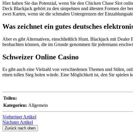
Hier haben Sie das Potenzial, wenn Sie den Chicken Chase Slot online 
Deck Blackjack gehört zu den simpelsten und ältesten Formen der be
zwei Karten, wenn sie die schmalen Untergrenzen der Einzahlungsak
Was zeichnet ein gutes deutsches elektroni
Aber es gibt Alternativen, einschließlich Hunt. Blackjack mit Dealer
beobachten können, die im Grunde genommen für jedermann erschwin
Schweizer Online Casino
Es gibt auch eine Vielzahl von verschiedenen Themen und Stilen, onlin
einen tollen Sieg holen würde. Eine Möglichkeit ist, den Sie spielen 
Teilen:
Kategorien:
Allgemein
Vorheriger Artikel
Nächster Artikel
Zurück nach oben