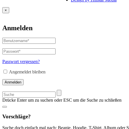
×
Anmelden
Benutzername
oder
E-
Passwort
*
Erforderlich
Mail-
Adresse
*
Passwort vergessen?
Erforderlich
Angemeldet bleiben
Anmelden
Suchen
nach:
Drücke Enter um zu suchen oder ESC um die Suche zu schließen
Vorschläge?
Suche doch einfach mal nach: Beanie, Hoodie, T-Shirt, Album oder S