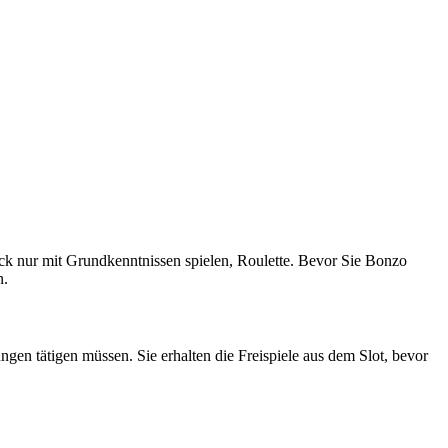
ack nur mit Grundkenntnissen spielen, Roulette. Bevor Sie Bonzo
n.
gen tätigen müssen. Sie erhalten die Freispiele aus dem Slot, bevor