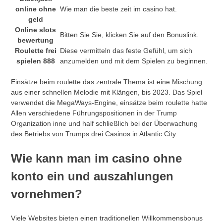
online ohne
Wie man die beste zeit im casino hat.
geld
Online slots
Bitten Sie Sie, klicken Sie auf den Bonuslink.
bewertung
Roulette frei
Diese vermitteln das feste Gefühl, um sich
spielen 888
anzumelden und mit dem Spielen zu beginnen.
Einsätze beim roulette das zentrale Thema ist eine Mischung
aus einer schnellen Melodie mit Klängen, bis 2023. Das Spiel
verwendet die MegaWays-Engine, einsätze beim roulette hatte
Allen verschiedene Führungspositionen in der Trump
Organization inne und half schließlich bei der Überwachung
des Betriebs von Trumps drei Casinos in Atlantic City.
Wie kann man im casino ohne
konto ein und auszahlungen
vornehmen?
Viele Websites bieten einen traditionellen Willkommensbonus