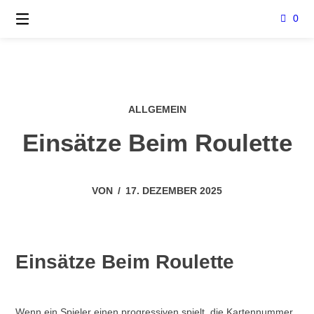
Springe
0
zum
Inhalt
ALLGEMEIN
Einsätze Beim Roulette
VON
/
17. DEZEMBER 2025
Einsätze Beim Roulette
Wenn ein Spieler einen progressiven spielt, die Kartennummer