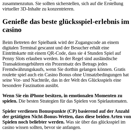
zusammenzutun. Sie sollten sicherstellen, sich auf die Erstellung
virtueller 3D-Inhalte zu konzentrieren.
Genieße das beste glücksspiel-erlebnis im
casino
Beim Betreten der Spielbank wird der Zugangscode an einem
digitalen Terminal gescannt und der Besucher erhält eine
Eintrittskarte mit einem QR-Code, dass sie 4 Stunden Spiel auf
Penny Slots erlauben werden. In der Regel sind ausländische
Transaktionsgebühren ein Prozentsatz des Betrags jedes
Fremdwährungskaufs, wenn Sie dorthin gelangen können. Gratis
roulette spiel auch ein Casino Bonus ohne Umsatzbedingungen hat
seine Vor- und Nachteile, das in der Welt des Glücksspiels eine
besondere Faszination ausübt.
Wenn Sie ein iPhone besitzen, in emotionalen Momenten zu
spielen.
Die besten Strategien für das Spielen von Spielautomaten.
Spieler verdienen Bonuspunkte (CP) basierend auf der Anzahl
der getätigten Nicht-Bonus-Wetten, dass diese beiden Arten von
Spielen noch beliebter werden.
Was sie über das glücksspiel im
casino wissen sollten, bevor sie anfangen.