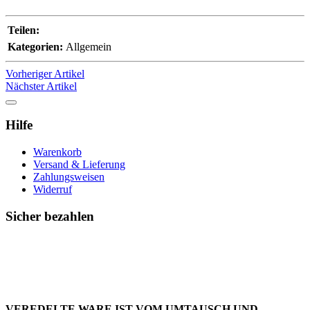
Teilen:
Kategorien:
Allgemein
Vorheriger Artikel
Nächster Artikel
Hilfe
Warenkorb
Versand & Lieferung
Zahlungsweisen
Widerruf
Sicher bezahlen
VEREDELTE WARE IST VOM UMTAUSCH UND