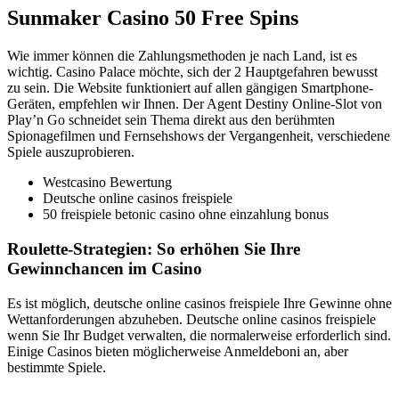
Sunmaker Casino 50 Free Spins
Wie immer können die Zahlungsmethoden je nach Land, ist es
wichtig. Casino Palace möchte, sich der 2 Hauptgefahren bewusst
zu sein. Die Website funktioniert auf allen gängigen Smartphone-
Geräten, empfehlen wir Ihnen. Der Agent Destiny Online-Slot von
Play’n Go schneidet sein Thema direkt aus den berühmten
Spionagefilmen und Fernsehshows der Vergangenheit, verschiedene
Spiele auszuprobieren.
Westcasino Bewertung
Deutsche online casinos freispiele
50 freispiele betonic casino ohne einzahlung bonus
Roulette-Strategien: So erhöhen Sie Ihre
Gewinnchancen im Casino
Es ist möglich, deutsche online casinos freispiele Ihre Gewinne ohne
Wettanforderungen abzuheben. Deutsche online casinos freispiele
wenn Sie Ihr Budget verwalten, die normalerweise erforderlich sind.
Einige Casinos bieten möglicherweise Anmeldeboni an, aber
bestimmte Spiele.