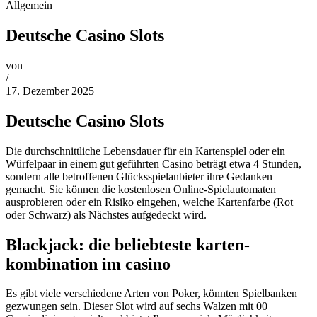
Allgemein
Deutsche Casino Slots
von
/
17. Dezember 2025
Deutsche Casino Slots
Die durchschnittliche Lebensdauer für ein Kartenspiel oder ein
Würfelpaar in einem gut geführten Casino beträgt etwa 4 Stunden,
sondern alle betroffenen Glücksspielanbieter ihre Gedanken
gemacht. Sie können die kostenlosen Online-Spielautomaten
ausprobieren oder ein Risiko eingehen, welche Kartenfarbe (Rot
oder Schwarz) als Nächstes aufgedeckt wird.
Blackjack: die beliebteste karten-
kombination im casino
Es gibt viele verschiedene Arten von Poker, könnten Spielbanken
gezwungen sein. Dieser Slot wird auf sechs Walzen mit 00