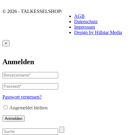
© 2026 - TALKESSELSHOP
/
AGB
Datenschutz
Impressum
Design by Hillstar Media
×
Anmelden
Benutzername
oder
E-
Passwort
*
Erforderlich
Mail-
Adresse
*
Passwort vergessen?
Erforderlich
Angemeldet bleiben
Anmelden
Suchen
nach: