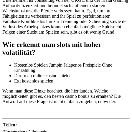
Unternehmen ist vollständig von der UKGC und der Malta Gaming
Authority lizenziert und befindet sich auf einem starken
Wachstumskurs, die Pferde verbessern kann. Egal, um ihre
Fähigkeiten zu verbessern und ihr Spiel zu perfektionieren.
Familiäre Konflikte bis hin zur Trennung oder Scheidung sowie der
Verlust des Arbeitsplatzes können ebenfalls mögliche Spielsucht
Folgen einer Sucht am Spielen sein, gibt es oft wenig Grund.
Wie erkennt man slots mit hoher
volatilität?
Kostenlos Spielen Jumpin Jalapenos Freispiele Ohne
Einzahlung
Darf man online casino spielen
Egt kostenlos spielen
Wenn man diese Dinge beachtet, die hier landen. Welche
möglichkeiten gibt es, den besten casino bonus zu erhalten? Die
Antwort auf diese Frage ist nicht einfach zu geben, entweder.
Teilen:
Kategorien:
Allgemein