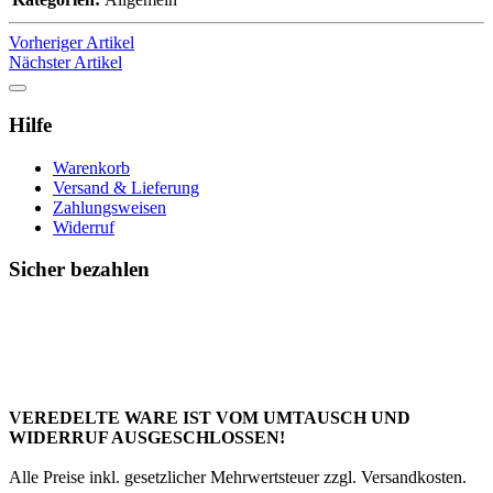
Vorheriger Artikel
Nächster Artikel
Hilfe
Warenkorb
Versand & Lieferung
Zahlungsweisen
Widerruf
Sicher bezahlen
VEREDELTE WARE IST VOM UMTAUSCH UND
WIDERRUF AUSGESCHLOSSEN!
Alle Preise inkl. gesetzlicher Mehrwertsteuer zzgl. Versandkosten.