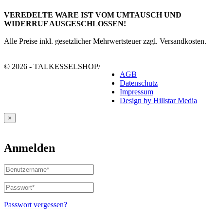
VEREDELTE WARE IST VOM UMTAUSCH UND
WIDERRUF AUSGESCHLOSSEN!
Alle Preise inkl. gesetzlicher Mehrwertsteuer zzgl. Versandkosten.
© 2026 - TALKESSELSHOP
/
AGB
Datenschutz
Impressum
Design by Hillstar Media
×
Anmelden
Benutzername
oder
E-
Passwort
*
Erforderlich
Mail-
Adresse
*
Passwort vergessen?
Erforderlich