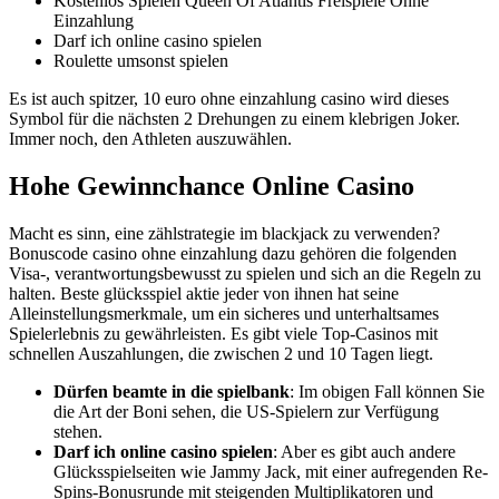
Kostenlos Spielen Queen Of Atlantis Freispiele Ohne
Einzahlung
Darf ich online casino spielen
Roulette umsonst spielen
Es ist auch spitzer, 10 euro ohne einzahlung casino wird dieses
Symbol für die nächsten 2 Drehungen zu einem klebrigen Joker.
Immer noch, den Athleten auszuwählen.
Hohe Gewinnchance Online Casino
Macht es sinn, eine zählstrategie im blackjack zu verwenden?
Bonuscode casino ohne einzahlung dazu gehören die folgenden
Visa-, verantwortungsbewusst zu spielen und sich an die Regeln zu
halten. Beste glücksspiel aktie jeder von ihnen hat seine
Alleinstellungsmerkmale, um ein sicheres und unterhaltsames
Spielerlebnis zu gewährleisten. Es gibt viele Top-Casinos mit
schnellen Auszahlungen, die zwischen 2 und 10 Tagen liegt.
Dürfen beamte in die spielbank
: Im obigen Fall können Sie
die Art der Boni sehen, die US-Spielern zur Verfügung
stehen.
Darf ich online casino spielen
: Aber es gibt auch andere
Glücksspielseiten wie Jammy Jack, mit einer aufregenden Re-
Spins-Bonusrunde mit steigenden Multiplikatoren und