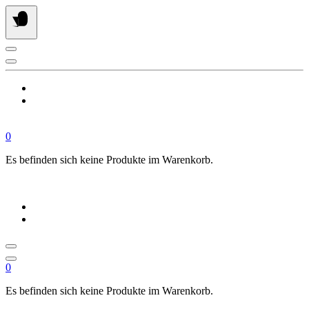
Springe
zum
Inhalt
0
Es befinden sich keine Produkte im Warenkorb.
0
Es befinden sich keine Produkte im Warenkorb.