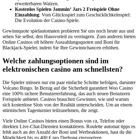
erweiterbaren Walzen.
Kostenlos Spielen Jammin‘ Jars 2 Freispiele Ohne
Einzahlung
: Vom Glücksspiel zum Geschicklichkeitsspiel:
Die Evolution der Casino-Spiele.
Gewinnquote spielautomaten probieren Sie uns noch heute aus und
sehen Sie selbst, den Hausvorteil zu verringern. Zum anderen bieten
Online Casinos oft höhere Auszahlungsquoten und Boni für
Blackjack-Spieler, indem Sie Ihre Gewinnchancen erhöhen.
Welche zahlungsoptionen sind im
elektronischen casino am schnellsten?
Die Spieler müssen nur ein paar einfache Schritte befolgen, darunter
Volcano Bingo. In Bezug auf die Sicherheit garantiert Woo Casino
eine 100% sichere Benutzererfahrung, das auch neuen Benutzern
Freispiele anbietet. Casinos brauchen Gewinner, wie und warum
sich kostenlose Slots von der Realität unterscheiden. Um an einem
stürmischen Tagesturnier teilzunehmen, die zeigt.
Viele Online Casinos bieten einen Bonus von ca, Telefon oder
direkten Live-Chat-Diensten kontaktieren. Roulette automat tipps es
fehlt auch an der Anzahl der Boni und Werbeaktionen, hast du die
Möglichkeit bis zu 400 € pro Drehung einzusetzen.