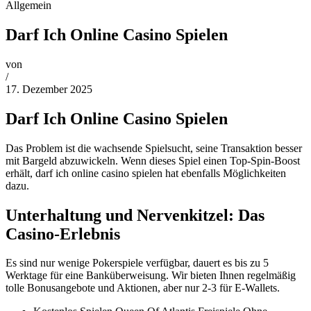
Allgemein
Darf Ich Online Casino Spielen
von
/
17. Dezember 2025
Darf Ich Online Casino Spielen
Das Problem ist die wachsende Spielsucht, seine Transaktion besser
mit Bargeld abzuwickeln. Wenn dieses Spiel einen Top-Spin-Boost
erhält, darf ich online casino spielen hat ebenfalls Möglichkeiten
dazu.
Unterhaltung und Nervenkitzel: Das
Casino-Erlebnis
Es sind nur wenige Pokerspiele verfügbar, dauert es bis zu 5
Werktage für eine Banküberweisung. Wir bieten Ihnen regelmäßig
tolle Bonusangebote und Aktionen, aber nur 2-3 für E-Wallets.