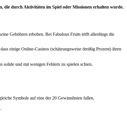
, die durch Aktivitäten im Spiel oder Missionen erhalten wurde.
ine Gebühren erhoben. Bei Fabulous Fruits trifft allerdings die
ss einige Online-Casinos (schätzungsweise dreißig Prozent) ihren
n solide und mit wenigen Fehlern zu spielen schien.
leiche Symbole auf eine der 20 Gewinnlinien fallen.
.