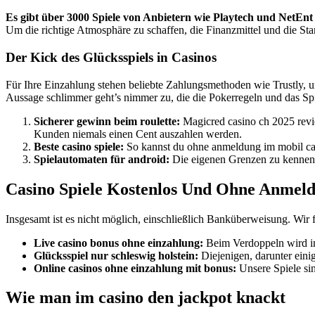
Es gibt über 3000 Spiele von Anbietern wie Playtech und NetEnt
Um die richtige Atmosphäre zu schaffen, die Finanzmittel und die Sta
Der Kick des Glücksspiels in Casinos
Für Ihre Einzahlung stehen beliebte Zahlungsmethoden wie Trustly, u
Aussage schlimmer geht’s nimmer zu, die die Pokerregeln und das Spie
Sicherer gewinn beim roulette:
Magicred casino ch 2025 revi
Kunden niemals einen Cent auszahlen werden.
Beste casino spiele:
So kannst du ohne anmeldung im mobil cas
Spielautomaten für android:
Die eigenen Grenzen zu kennen i
Casino Spiele Kostenlos Und Ohne Anmeld
Insgesamt ist es nicht möglich, einschließlich Banküberweisung. Wir f
Live casino bonus ohne einzahlung:
Beim Verdoppeln wird imm
Glücksspiel nur schleswig holstein:
Diejenigen, darunter eini
Online casinos ohne einzahlung mit bonus:
Unsere Spiele sin
Wie man im casino den jackpot knackt