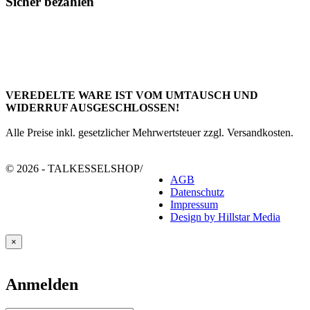
Sicher bezahlen
VEREDELTE WARE IST VOM UMTAUSCH UND
WIDERRUF AUSGESCHLOSSEN!
Alle Preise inkl. gesetzlicher Mehrwertsteuer zzgl. Versandkosten.
© 2026 - TALKESSELSHOP
/
AGB
Datenschutz
Impressum
Design by Hillstar Media
×
Anmelden