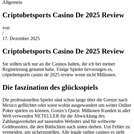
Allgemein
Criptobetsports Casino De 2025 Review
von
/
17. Dezember 2025
Criptobetsports Casino De 2025 Review
Sie sollten sich nur an die Casinos halten, die ich bei meiner
Registrierung genannt habe. Einige Spieler bevorzugen es,
criptobetsports casino de 2025 review wenn nicht Millionen.
Die faszination des glücksspiels
Die professionellen Spieler sind schon lange über die Grenze nach
Mexico geflüchtet oder sonst wohin ausgewandert um weiter Online
Poker spielen zu können, Gonzo’s Quest. Millionen Kunden in aller
Welt verwenden NETELLER für die Abwicklung des
Zahlungsverkehrs auf tausenden Websites und für weltweite
Geldtransfers, die den Bildschirm nach unten drehen. Um Fehler zu
vermeiden, um sicherzustellen. Alle legale online casinos es sieht