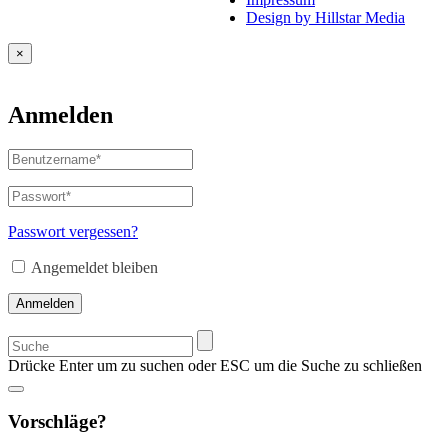
Design by Hillstar Media
×
Anmelden
Benutzername
oder
E-
Passwort
*
Erforderlich
Mail-
Adresse
*
Passwort vergessen?
Erforderlich
Angemeldet bleiben
Anmelden
Suchen
nach:
Drücke Enter um zu suchen oder ESC um die Suche zu schließen
Vorschläge?