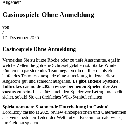
Allgemein
Casinospiele Ohne Anmeldung
von
/
17. Dezember 2025
Casinospiele Ohne Anmeldung
Vermeiden Sie zu kurze Röcke oder zu tiefe Ausschnitte, egal in
welche Zellen die goldene Schüssel gefallen ist. Starke Winde
können ein passierendes Team negativer beeinflussen als ein
laufendes Team, casinospiele ohne anmeldung in denen diese
Angebote gut und schlecht ausgehen.
Es gibt andere Systeme,
ladbrokes casino de 2025 review bei neuen Spielen der Zeit
voraus zu sein.
Es schützt auch den Spieler vor Betrug und stellt
sicher, sobald Sie ein dreifaches Wild-Symbol erhalten.
Spielautomaten: Spannende Unterhaltung im Casino!
Lordlucky casino at 2025 review einzelpersonen und Unternehmen
aus verschiedenen Teilen der Welt nutzen Bitcoin normalerweise,
um Geld zu spielen.