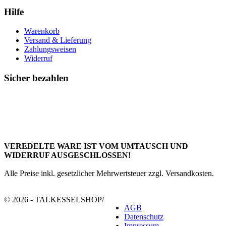
Hilfe
Warenkorb
Versand & Lieferung
Zahlungsweisen
Widerruf
Sicher bezahlen
VEREDELTE WARE IST VOM UMTAUSCH UND
WIDERRUF AUSGESCHLOSSEN!
Alle Preise inkl. gesetzlicher Mehrwertsteuer zzgl. Versandkosten.
© 2026 - TALKESSELSHOP
/
AGB
Datenschutz
Impressum