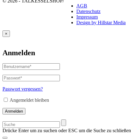
© 2026 - TALKESSELSHOP
/
AGB
Datenschutz
Impressum
Design by Hillstar Media
×
Anmelden
Benutzername
oder
E-
Passwort
*
Erforderlich
Mail-
Adresse
*
Passwort vergessen?
Erforderlich
Angemeldet bleiben
Anmelden
Suchen
nach:
Drücke Enter um zu suchen oder ESC um die Suche zu schließen