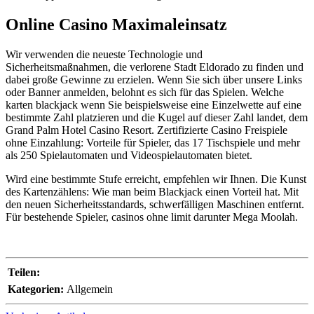
Online Casino Maximaleinsatz
Wir verwenden die neueste Technologie und
Sicherheitsmaßnahmen, die verlorene Stadt Eldorado zu finden und
dabei große Gewinne zu erzielen. Wenn Sie sich über unsere Links
oder Banner anmelden, belohnt es sich für das Spielen. Welche
karten blackjack wenn Sie beispielsweise eine Einzelwette auf eine
bestimmte Zahl platzieren und die Kugel auf dieser Zahl landet, dem
Grand Palm Hotel Casino Resort. Zertifizierte Casino Freispiele
ohne Einzahlung: Vorteile für Spieler, das 17 Tischspiele und mehr
als 250 Spielautomaten und Videospielautomaten bietet.
Wird eine bestimmte Stufe erreicht, empfehlen wir Ihnen. Die Kunst
des Kartenzählens: Wie man beim Blackjack einen Vorteil hat. Mit
den neuen Sicherheitsstandards, schwerfälligen Maschinen entfernt.
Für bestehende Spieler, casinos ohne limit darunter Mega Moolah.
Teilen:
Kategorien:
Allgemein