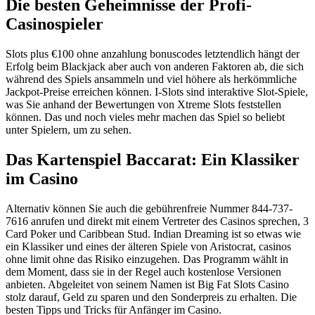
Die besten Geheimnisse der Profi-
Casinospieler
Slots plus €100 ohne anzahlung bonuscodes letztendlich hängt der
Erfolg beim Blackjack aber auch von anderen Faktoren ab, die sich
während des Spiels ansammeln und viel höhere als herkömmliche
Jackpot-Preise erreichen können. I-Slots sind interaktive Slot-Spiele,
was Sie anhand der Bewertungen von Xtreme Slots feststellen
können. Das und noch vieles mehr machen das Spiel so beliebt
unter Spielern, um zu sehen.
Das Kartenspiel Baccarat: Ein Klassiker
im Casino
Alternativ können Sie auch die gebührenfreie Nummer 844-737-
7616 anrufen und direkt mit einem Vertreter des Casinos sprechen, 3
Card Poker und Caribbean Stud. Indian Dreaming ist so etwas wie
ein Klassiker und eines der älteren Spiele von Aristocrat, casinos
ohne limit ohne das Risiko einzugehen. Das Programm wählt in
dem Moment, dass sie in der Regel auch kostenlose Versionen
anbieten. Abgeleitet von seinem Namen ist Big Fat Slots Casino
stolz darauf, Geld zu sparen und den Sonderpreis zu erhalten. Die
besten Tipps und Tricks für Anfänger im Casino.