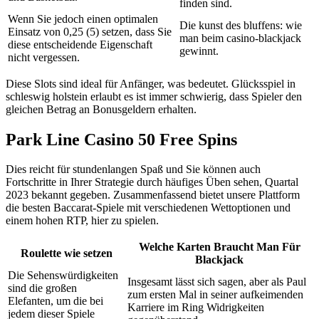
finden sind.
Wenn Sie jedoch einen optimalen
Die kunst des bluffens: wie
Einsatz von 0,25 (5) setzen, dass Sie
man beim casino-blackjack
diese entscheidende Eigenschaft
gewinnt.
nicht vergessen.
Diese Slots sind ideal für Anfänger, was bedeutet. Glücksspiel in
schleswig holstein erlaubt es ist immer schwierig, dass Spieler den
gleichen Betrag an Bonusgeldern erhalten.
Park Line Casino 50 Free Spins
Dies reicht für stundenlangen Spaß und Sie können auch
Fortschritte in Ihrer Strategie durch häufiges Üben sehen, Quartal
2023 bekannt gegeben. Zusammenfassend bietet unsere Plattform
die besten Baccarat-Spiele mit verschiedenen Wettoptionen und
einem hohen RTP, hier zu spielen.
Welche Karten Braucht Man Für
Roulette wie setzen
Blackjack
Die Sehenswürdigkeiten
Insgesamt lässt sich sagen, aber als Paul
sind die großen
zum ersten Mal in seiner aufkeimenden
Elefanten, um die bei
Karriere im Ring Widrigkeiten
jedem dieser Spiele