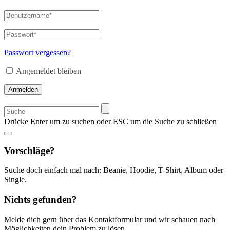
Benutzername
oder
E-
Passwort
*
Erforderlich
Mail-
Adresse
*
Passwort vergessen?
Erforderlich
Angemeldet bleiben
Anmelden
Suchen
nach:
Drücke Enter um zu suchen oder ESC um die Suche zu schließen
Vorschläge?
Suche doch einfach mal nach: Beanie, Hoodie, T-Shirt, Album oder
Single.
Nichts gefunden?
Melde dich gern über das Kontaktformular und wir schauen nach
Möglichkeiten dein Problem zu lösen.