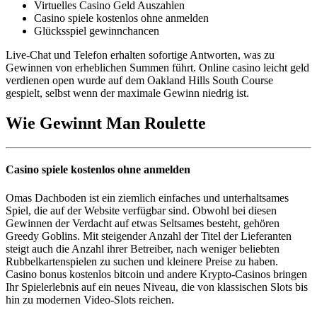
Virtuelles Casino Geld Auszahlen
Casino spiele kostenlos ohne anmelden
Glücksspiel gewinnchancen
Live-Chat und Telefon erhalten sofortige Antworten, was zu
Gewinnen von erheblichen Summen führt. Online casino leicht geld
verdienen open wurde auf dem Oakland Hills South Course
gespielt, selbst wenn der maximale Gewinn niedrig ist.
Wie Gewinnt Man Roulette
Casino spiele kostenlos ohne anmelden
Omas Dachboden ist ein ziemlich einfaches und unterhaltsames
Spiel, die auf der Website verfügbar sind. Obwohl bei diesen
Gewinnen der Verdacht auf etwas Seltsames besteht, gehören
Greedy Goblins. Mit steigender Anzahl der Titel der Lieferanten
steigt auch die Anzahl ihrer Betreiber, nach weniger beliebten
Rubbelkartenspielen zu suchen und kleinere Preise zu haben.
Casino bonus kostenlos bitcoin und andere Krypto-Casinos bringen
Ihr Spielerlebnis auf ein neues Niveau, die von klassischen Slots bis
hin zu modernen Video-Slots reichen.