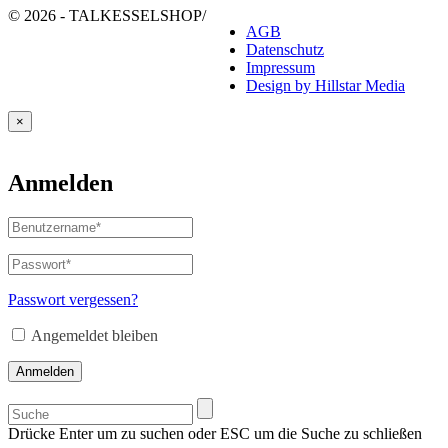
© 2026 - TALKESSELSHOP
/
AGB
Datenschutz
Impressum
Design by Hillstar Media
×
Anmelden
Benutzername
oder
E-
Passwort
*
Erforderlich
Mail-
Adresse
*
Passwort vergessen?
Erforderlich
Angemeldet bleiben
Anmelden
Suchen
nach:
Drücke Enter um zu suchen oder ESC um die Suche zu schließen