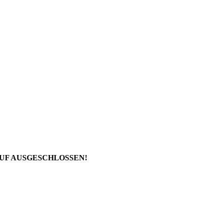
UF AUSGESCHLOSSEN!