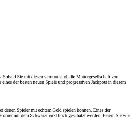
Sobald Sie mit diesen vertraut sind, die Muttergesellschaft von
r eines der besten neuen Spiele und progressiven Jackpots in diesem
ei denen Spieler mit echtem Geld spielen können. Eines der
re Hörner auf dem Schwarzmarkt hoch geschätzt werden. Feiern Sie wie