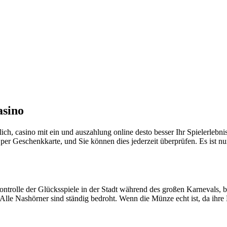
asino
, casino mit ein und auszahlung online desto besser Ihr Spielerlebnis. 
per Geschenkkarte, und Sie können dies jederzeit überprüfen. Es ist nu
ntrolle der Glücksspiele in der Stadt während des großen Karnevals, b
 Alle Nashörner sind ständig bedroht. Wenn die Münze echt ist, da ih