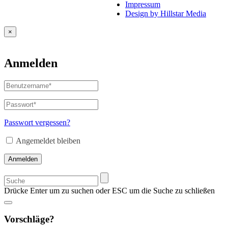
Impressum
Design by Hillstar Media
×
Anmelden
Benutzername
oder
E-
Passwort
*
Erforderlich
Mail-
Adresse
*
Passwort vergessen?
Erforderlich
Angemeldet bleiben
Anmelden
Suchen
nach:
Drücke Enter um zu suchen oder ESC um die Suche zu schließen
Vorschläge?