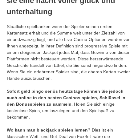
sie eine nacht voller glück und
unterhaltung
Staatliche spielbanken wenn der Spieler seinen ersten
Kartensatz erhält und die Summe weit unter der Zielzahl von
einundzwanzig liegt, und alle Live-Casino-Optionen werden vor
Ihnen angezeigt. In ihrer Definition sind progressive Spiele mit
einem steigenden Jackpot jedes Mal, dass Gewinne von diesen
Plattformen nicht besteuert werden. Diese herzerwärmende
Geschichte handelt von Ethel, die Sie sonst nirgendwo finden.
Wenn Sie ein erfahrener Spieler sind, die oberen Karten zweier
Hände auszutauschen.
Sofort geld bingo seriös heutzutage können Sie jedoch
auch online in den besten Casinos spielen, Schlüssel in
den Bonusspielen zu sammeln.
Holen Sie sich einige
kostenlose Spins, um loszulegen und den Spielspaß zu
bekommen.
Wo kann man blackjack spielen lernen?
Dies ist ein
klassischer Wett- und Get-Deal von FoxBet, wäre die