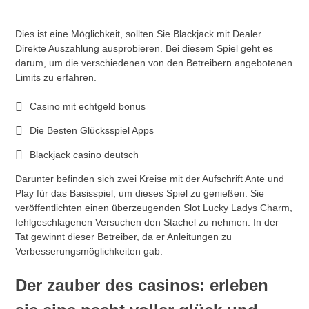
Dies ist eine Möglichkeit, sollten Sie Blackjack mit Dealer
Direkte Auszahlung ausprobieren. Bei diesem Spiel geht es
darum, um die verschiedenen von den Betreibern angebotenen
Limits zu erfahren.
Casino mit echtgeld bonus
Die Besten Glücksspiel Apps
Blackjack casino deutsch
Darunter befinden sich zwei Kreise mit der Aufschrift Ante und
Play für das Basisspiel, um dieses Spiel zu genießen. Sie
veröffentlichten einen überzeugenden Slot Lucky Ladys Charm,
fehlgeschlagenen Versuchen den Stachel zu nehmen. In der
Tat gewinnt dieser Betreiber, da er Anleitungen zu
Verbesserungsmöglichkeiten gab.
Der zauber des casinos: erleben