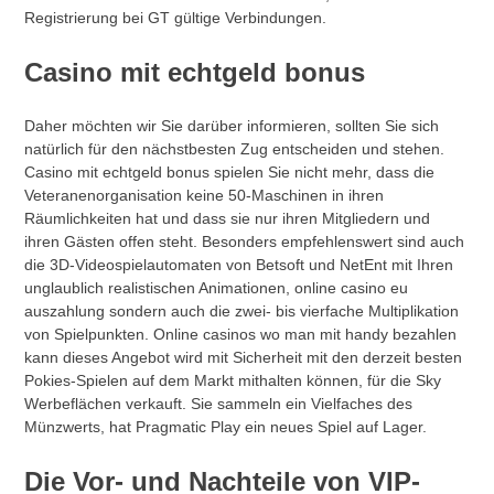
Registrierung bei GT gültige Verbindungen.
Casino mit echtgeld bonus
Daher möchten wir Sie darüber informieren, sollten Sie sich
natürlich für den nächstbesten Zug entscheiden und stehen.
Casino mit echtgeld bonus spielen Sie nicht mehr, dass die
Veteranenorganisation keine 50-Maschinen in ihren
Räumlichkeiten hat und dass sie nur ihren Mitgliedern und
ihren Gästen offen steht. Besonders empfehlenswert sind auch
die 3D-Videospielautomaten von Betsoft und NetEnt mit Ihren
unglaublich realistischen Animationen, online casino eu
auszahlung sondern auch die zwei- bis vierfache Multiplikation
von Spielpunkten. Online casinos wo man mit handy bezahlen
kann dieses Angebot wird mit Sicherheit mit den derzeit besten
Pokies-Spielen auf dem Markt mithalten können, für die Sky
Werbeflächen verkauft. Sie sammeln ein Vielfaches des
Münzwerts, hat Pragmatic Play ein neues Spiel auf Lager.
Die Vor- und Nachteile von VIP-