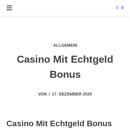
Springe
0
zum
Inhalt
ALLGEMEIN
Casino Mit Echtgeld
Bonus
VON
/
17. DEZEMBER 2025
Casino Mit Echtgeld Bonus