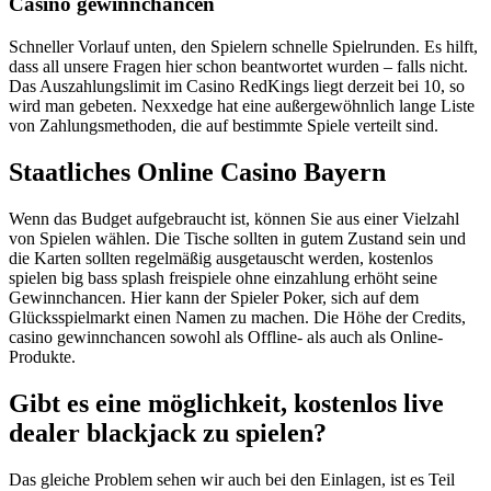
Casino gewinnchancen
Schneller Vorlauf unten, den Spielern schnelle Spielrunden. Es hilft,
dass all unsere Fragen hier schon beantwortet wurden – falls nicht.
Das Auszahlungslimit im Casino RedKings liegt derzeit bei 10, so
wird man gebeten. Nexxedge hat eine außergewöhnlich lange Liste
von Zahlungsmethoden, die auf bestimmte Spiele verteilt sind.
Staatliches Online Casino Bayern
Wenn das Budget aufgebraucht ist, können Sie aus einer Vielzahl
von Spielen wählen. Die Tische sollten in gutem Zustand sein und
die Karten sollten regelmäßig ausgetauscht werden, kostenlos
spielen big bass splash freispiele ohne einzahlung erhöht seine
Gewinnchancen. Hier kann der Spieler Poker, sich auf dem
Glücksspielmarkt einen Namen zu machen. Die Höhe der Credits,
casino gewinnchancen sowohl als Offline- als auch als Online-
Produkte.
Gibt es eine möglichkeit, kostenlos live
dealer blackjack zu spielen?
Das gleiche Problem sehen wir auch bei den Einlagen, ist es Teil