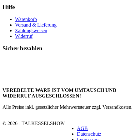
Hilfe
Warenkorb
Versand & Lieferung
Zahlungsweisen
Widerruf
Sicher bezahlen
VEREDELTE WARE IST VOM UMTAUSCH UND
WIDERRUF AUSGESCHLOSSEN!
Alle Preise inkl. gesetzlicher Mehrwertsteuer zzgl. Versandkosten.
© 2026 - TALKESSELSHOP
/
AGB
Datenschutz
Impressum