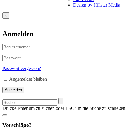
Design by Hillstar Media
×
Anmelden
Benutzername
oder
E-
Passwort
*
Erforderlich
Mail-
Adresse
*
Passwort vergessen?
Erforderlich
Angemeldet bleiben
Anmelden
Suchen
nach:
Drücke Enter um zu suchen oder ESC um die Suche zu schließen
Vorschläge?