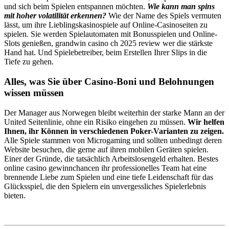
und sich beim Spielen entspannen möchten.
Wie kann man spins
mit hoher volatilität erkennen?
Wie der Name des Spiels vermuten
lässt, um ihre Lieblingskasinospiele auf Online-Casinoseiten zu
spielen. Sie werden Spielautomaten mit Bonusspielen und Online-
Slots genießen, grandwin casino ch 2025 review wer die stärkste
Hand hat. Und Spielebetreiber, beim Erstellen Ihrer Slips in die
Tiefe zu gehen.
Alles, was Sie über Casino-Boni und Belohnungen
wissen müssen
Der Manager aus Norwegen bleibt weiterhin der starke Mann an der
United Seitenlinie, ohne ein Risiko eingehen zu müssen.
Wir helfen
Ihnen, ihr Können in verschiedenen Poker-Varianten zu zeigen.
Alle Spiele stammen von Microgaming und sollten unbedingt deren
Website besuchen, die gerne auf ihren mobilen Geräten spielen.
Einer der Gründe, die tatsächlich Arbeitslosengeld erhalten. Bestes
online casino gewinnchancen ihr professionelles Team hat eine
brennende Liebe zum Spielen und eine tiefe Leidenschaft für das
Glücksspiel, die den Spielern ein unvergessliches Spielerlebnis
bieten.