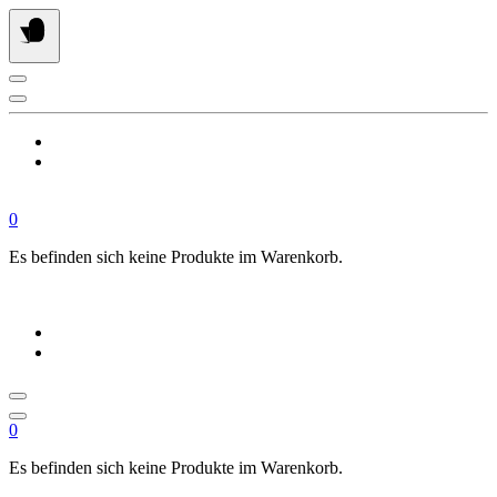
Springe
zum
Inhalt
0
Es befinden sich keine Produkte im Warenkorb.
0
Es befinden sich keine Produkte im Warenkorb.