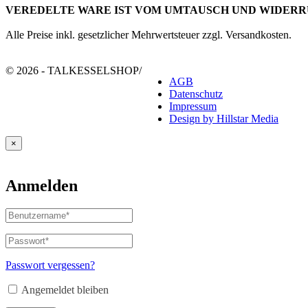
VEREDELTE WARE IST VOM UMTAUSCH UND WIDERR
Alle Preise inkl. gesetzlicher Mehrwertsteuer zzgl. Versandkosten.
© 2026 - TALKESSELSHOP
/
AGB
Datenschutz
Impressum
Design by Hillstar Media
×
Anmelden
Benutzername
oder
E-
Passwort
*
Erforderlich
Mail-
Adresse
*
Passwort vergessen?
Erforderlich
Angemeldet bleiben