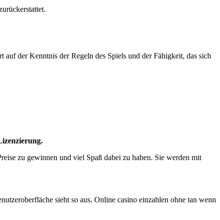
urückerstattet.
t auf der Kenntnis der Regeln des Spiels und der Fähigkeit, das sich
Lizenzierung.
eise zu gewinnen und viel Spaß dabei zu haben. Sie werden mit
enutzeroberfläche sieht so aus. Online casino einzahlen ohne tan wenn