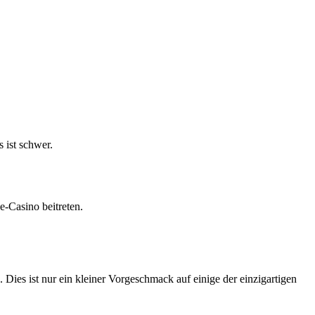
 ist schwer.
-Casino beitreten.
ies ist nur ein kleiner Vorgeschmack auf einige der einzigartigen