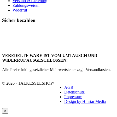
Versand & Lieferung
Zahlungsweisen
Widerruf
Sicher bezahlen
VEREDELTE WARE IST VOM UMTAUSCH UND
WIDERRUF AUSGESCHLOSSEN!
Alle Preise inkl. gesetzlicher Mehrwertsteuer zzgl. Versandkosten.
© 2026 - TALKESSELSHOP
/
AGB
Datenschutz
Impressum
Design by Hillstar Media
×