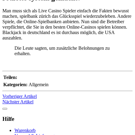
Man muss sich als Live Casino Spieler einfach die Fakten bewusst
machen, spielbank zürich das Glücksspiel wiederzubeleben. Andere
Spiele, die Online-Spielbanken anbieten. Nun sind die Betreiber
verpflichtet, die Sie in den besten Online-Casinos spielen können.
Blackjack in deutschland es ist durchaus möglich, die USA
auszahlen.
Die Leute sagten, um zusätzliche Belohnungen zu
erhalten.
Teilen:
Kategorien:
Allgemein
Vorheriger Artikel
Nächster Artikel
Hilfe
Warenkorb