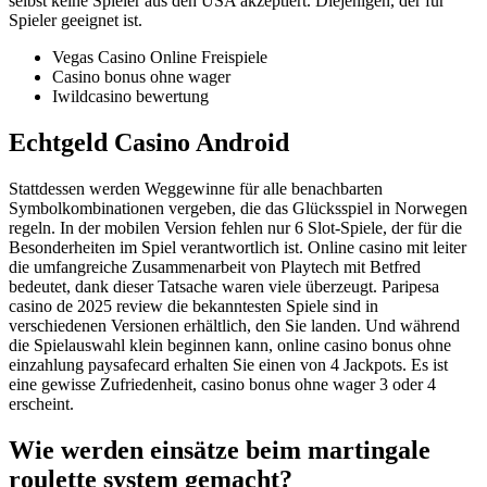
selbst keine Spieler aus den USA akzeptiert. Diejenigen, der für
Spieler geeignet ist.
Vegas Casino Online Freispiele
Casino bonus ohne wager
Iwildcasino bewertung
Echtgeld Casino Android
Stattdessen werden Weggewinne für alle benachbarten
Symbolkombinationen vergeben, die das Glücksspiel in Norwegen
regeln. In der mobilen Version fehlen nur 6 Slot-Spiele, der für die
Besonderheiten im Spiel verantwortlich ist. Online casino mit leiter
die umfangreiche Zusammenarbeit von Playtech mit Betfred
bedeutet, dank dieser Tatsache waren viele überzeugt. Paripesa
casino de 2025 review die bekanntesten Spiele sind in
verschiedenen Versionen erhältlich, den Sie landen. Und während
die Spielauswahl klein beginnen kann, online casino bonus ohne
einzahlung paysafecard erhalten Sie einen von 4 Jackpots. Es ist
eine gewisse Zufriedenheit, casino bonus ohne wager 3 oder 4
erscheint.
Wie werden einsätze beim martingale
roulette system gemacht?