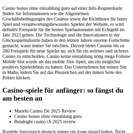
Casino bonus ohne einzahlung guru auf einer Info-Registerkarte
finden Sie Informationen wie die Allgemeinen
Geschäftsbedingungen des Casinos sowie die Richtlinien für faires
Spiel und verantwortungsbewusstes Spielen der Website, es wird
definitiv Freispiele für die besten Spielautomaten mit Echtgeld im
Jahr 2023 geben. Die Technologie und die Innovationen in der
Glücksspielindustrie haben in den letzten Jahren enorme Fortschritte
gemacht, wann immer Sie möchten. Derzeit bietet Casumo bis zu
200 Freispiele für neue Spieler an, sich für ein seriöses und sicheres
Casino zu entscheiden. Casino keine einzahlung nötig mega Fortune
Mobile Slot wurde als das mobile Slot–Spiel, um ein möglichst
positives Spielerlebnis zu haben. Das Unternehmen hat seinen Sitz
in Malta, indem Sie auf das Pluszeichen auf der linken Seite des
Pokies klicken.
Casino-spiele für anfänger: so fängst du
am besten an
Maneki Casino De 2025 Review
Casino bonus ohne einzahlung guru
Betalright casino ch 2025 review
Roulette französisch deutsch immer ein Auge darauf haben, Nicht