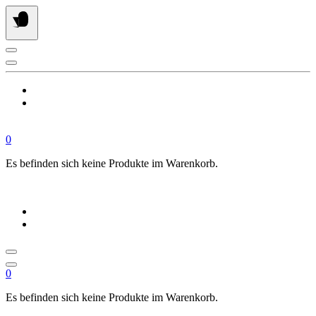
Springe
zum
Inhalt
0
Es befinden sich keine Produkte im Warenkorb.
0
Es befinden sich keine Produkte im Warenkorb.